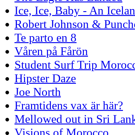
Ice, Ice, Baby - An Icela
Robert Johnson & Punchd
Te parto en 8
Våren på Fårön
Student Surf Trip Moroc
Hipster Daze
Joe North
Framtidens vax är här?
Mellowed out in Sri Lan
Visions of Morocco