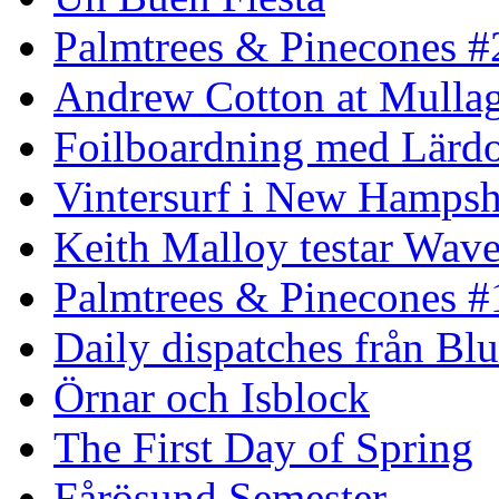
Palmtrees & Pinecones #
Andrew Cotton at Mulla
Foilboardning med Lärdo
Vintersurf i New Hampsh
Keith Malloy testar Wav
Palmtrees & Pinecones #
Daily dispatches från Blu
Örnar och Isblock
The First Day of Spring
Fårösund Semester