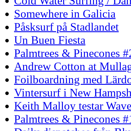
Cold Water Surfing / Da
Somewhere in Galicia
Påsksurf på Stadlandet
Un Buen Fiesta
Palmtrees & Pinecones #
Andrew Cotton at Mulla
Foilboardning med Lärdo
Vintersurf i New Hampsh
Keith Malloy testar Wav
Palmtrees & Pinecones #