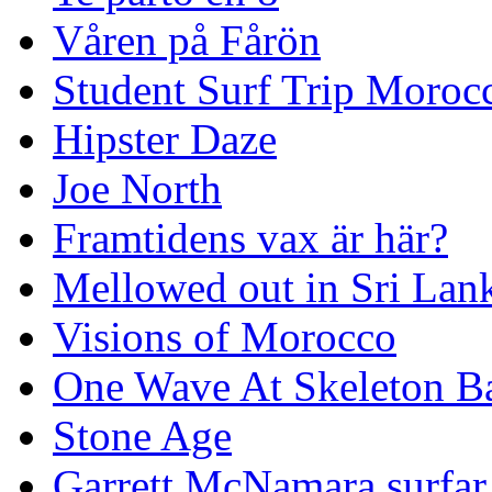
Våren på Fårön
Student Surf Trip Moroc
Hipster Daze
Joe North
Framtidens vax är här?
Mellowed out in Sri Lan
Visions of Morocco
One Wave At Skeleton B
Stone Age
Garrett McNamara surfar v