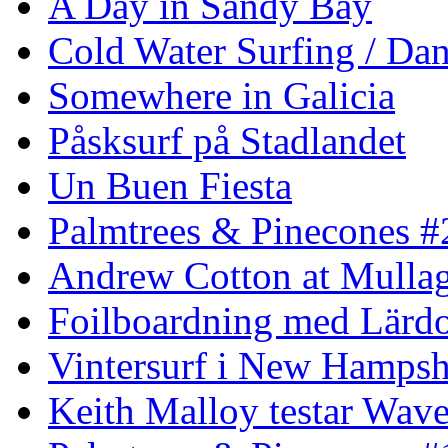
A Day in Sandy Bay
Cold Water Surfing / Da
Somewhere in Galicia
Påsksurf på Stadlandet
Un Buen Fiesta
Palmtrees & Pinecones #
Andrew Cotton at Mulla
Foilboardning med Lärdo
Vintersurf i New Hampsh
Keith Malloy testar Wav