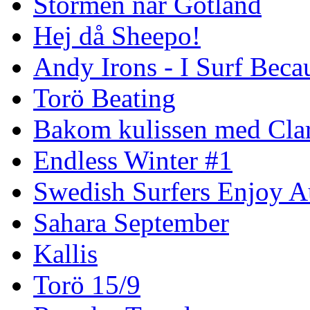
Stormen når Gotland
Hej då Sheepo!
Andy Irons - I Surf Becau
Torö Beating
Bakom kulissen med Clar
Endless Winter #1
Swedish Surfers Enjoy 
Sahara September
Kallis
Torö 15/9