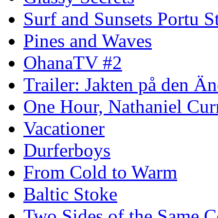
Surf and Sunsets Portu S
Pines and Waves
OhanaTV #2
Trailer: Jakten på den 
One Hour, Nathaniel Cur
Vacationer
Durferboys
From Cold to Warm
Baltic Stoke
Two Sides of the Same C