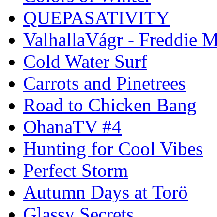
QUEPASATIVITY
ValhallaVágr - Freddie 
Cold Water Surf
Carrots and Pinetrees
Road to Chicken Bang
OhanaTV #4
Hunting for Cool Vibes
Perfect Storm
Autumn Days at Torö
Glassy Secrets