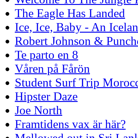
The Eagle Has Landed
Ice, Ice, Baby - An Icela
Robert Johnson & Punchd
Te parto en 8
Våren på Fårön
Student Surf Trip Moroc
Hipster Daze
Joe North
Framtidens vax är här?
Mellowed out in Sri Lan