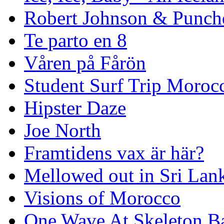
Robert Johnson & Punchd
Te parto en 8
Våren på Fårön
Student Surf Trip Moroc
Hipster Daze
Joe North
Framtidens vax är här?
Mellowed out in Sri Lan
Visions of Morocco
One Wave At Skeleton B