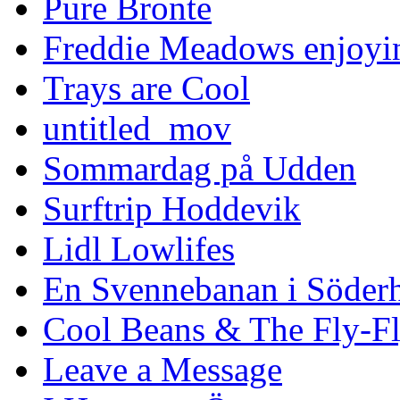
Pure Bronte
Freddie Meadows enjoying
Trays are Cool
untitled_mov
Sommardag på Udden
Surftrip Hoddevik
Lidl Lowlifes
En Svennebanan i Söder
Cool Beans & The Fly-F
Leave a Message