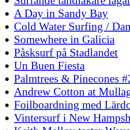
Surfande tandläkare laga
A Day in Sandy Bay
Cold Water Surfing / Da
Somewhere in Galicia
Påsksurf på Stadlandet
Un Buen Fiesta
Palmtrees & Pinecones #
Andrew Cotton at Mulla
Foilboardning med Lärdo
Vintersurf i New Hampsh