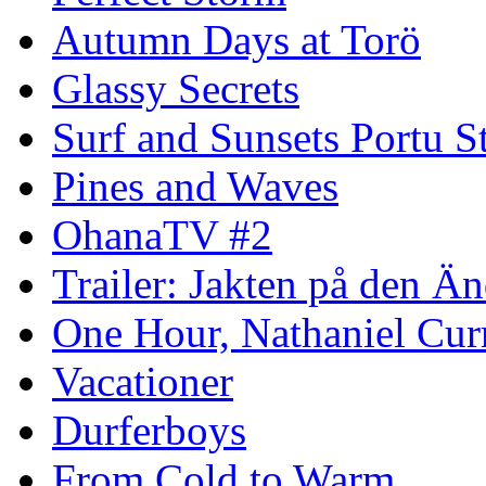
Autumn Days at Torö
Glassy Secrets
Surf and Sunsets Portu S
Pines and Waves
OhanaTV #2
Trailer: Jakten på den 
One Hour, Nathaniel Cur
Vacationer
Durferboys
From Cold to Warm