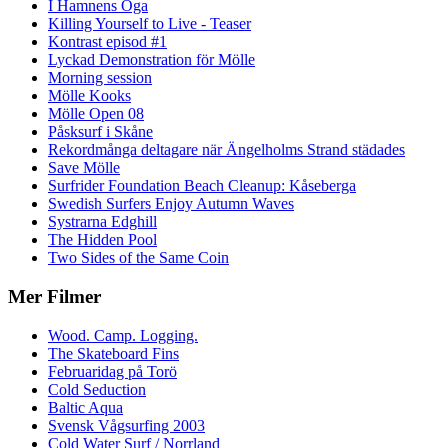
I Hamnens Öga
Killing Yourself to Live - Teaser
Kontrast episod #1
Lyckad Demonstration för Mölle
Morning session
Mölle Kooks
Mölle Open 08
Påsksurf i Skåne
Rekordmånga deltagare när Ängelholms Strand städades
Save Mölle
Surfrider Foundation Beach Cleanup: Kåseberga
Swedish Surfers Enjoy Autumn Waves
Systrarna Edghill
The Hidden Pool
Two Sides of the Same Coin
Mer Filmer
Wood. Camp. Logging.
The Skateboard Fins
Februaridag på Torö
Cold Seduction
Baltic Aqua
Svensk Vågsurfing 2003
Cold Water Surf / Norrland