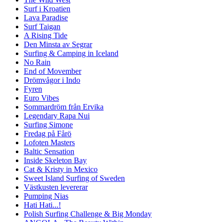
Surf i Kroatien
Lava Paradise
Surf Taigan
A Rising Tide
Den Minsta av Segrar
Surfing & Camping in Iceland
No Rain
End of Movember
Drömvågor i Indo
Fyren
Euro Vibes
Sommardröm från Ervika
Legendary Rapa Nui
Surfing Simone
Fredag på Fårö
Lofoten Masters
Baltic Sensation
Inside Skeleton Bay
Cat & Kristy in Mexico
Sweet Island Surfing of Sweden
Västkusten levererar
Pumping Nias
Hati Hati...!
Polish Surfing Challenge & Big Monday