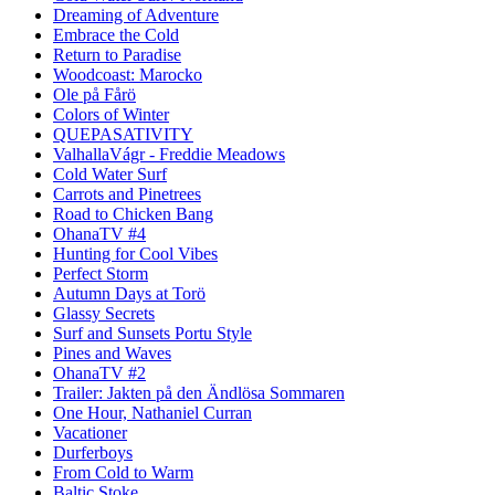
Dreaming of Adventure
Embrace the Cold
Return to Paradise
Woodcoast: Marocko
Ole på Fårö
Colors of Winter
QUEPASATIVITY
ValhallaVágr - Freddie Meadows
Cold Water Surf
Carrots and Pinetrees
Road to Chicken Bang
OhanaTV #4
Hunting for Cool Vibes
Perfect Storm
Autumn Days at Torö
Glassy Secrets
Surf and Sunsets Portu Style
Pines and Waves
OhanaTV #2
Trailer: Jakten på den Ändlösa Sommaren
One Hour, Nathaniel Curran
Vacationer
Durferboys
From Cold to Warm
Baltic Stoke