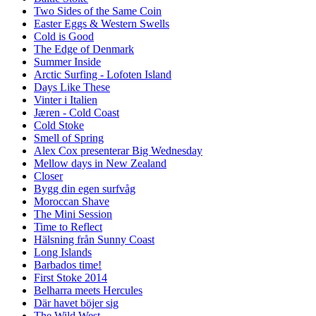
Two Sides of the Same Coin
Easter Eggs & Western Swells
Cold is Good
The Edge of Denmark
Summer Inside
Arctic Surfing - Lofoten Island
Days Like These
Vinter i Italien
Jæren - Cold Coast
Cold Stoke
Smell of Spring
Alex Cox presenterar Big Wednesday
Mellow days in New Zealand
Closer
Bygg din egen surfvåg
Moroccan Shave
The Mini Session
Time to Reflect
Hälsning från Sunny Coast
Long Islands
Barbados time!
First Stoke 2014
Belharra meets Hercules
Där havet böjer sig
The Wild West