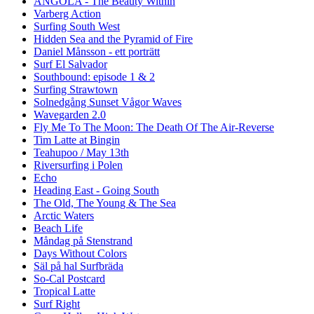
ANGOLA - The Beauty Within
Varberg Action
Surfing South West
Hidden Sea and the Pyramid of Fire
Daniel Månsson - ett porträtt
Surf El Salvador
Southbound: episode 1 & 2
Surfing Strawtown
Solnedgång Sunset Vågor Waves
Wavegarden 2.0
Fly Me To The Moon: The Death Of The Air-Reverse
Tim Latte at Bingin
Teahupoo / May 13th
Riversurfing i Polen
Echo
Heading East - Going South
The Old, The Young & The Sea
Arctic Waters
Beach Life
Måndag på Stenstrand
Days Without Colors
Säl på hal Surfbräda
So-Cal Postcard
Tropical Latte
Surf Right