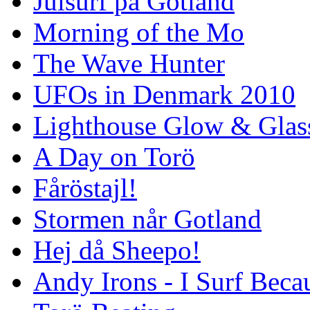
Julsurf på Gotland
Morning of the Mo
The Wave Hunter
UFOs in Denmark 2010
Lighthouse Glow & Gla
A Day on Torö
Fåröstajl!
Stormen når Gotland
Hej då Sheepo!
Andy Irons - I Surf Becau