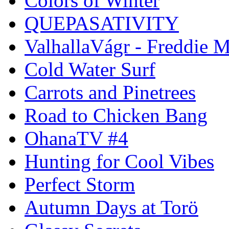
Colors of Winter
QUEPASATIVITY
ValhallaVágr - Freddie 
Cold Water Surf
Carrots and Pinetrees
Road to Chicken Bang
OhanaTV #4
Hunting for Cool Vibes
Perfect Storm
Autumn Days at Torö