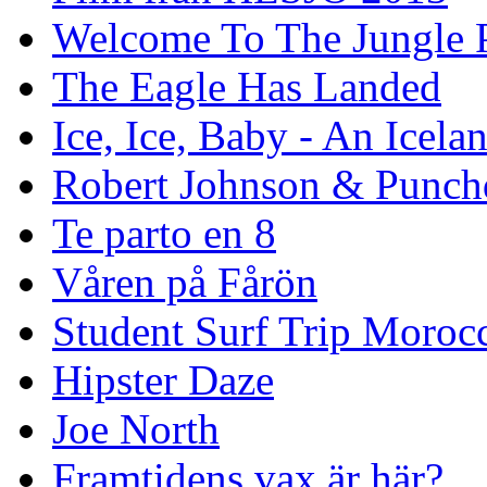
Welcome To The Jungle P
The Eagle Has Landed
Ice, Ice, Baby - An Icela
Robert Johnson & Punchd
Te parto en 8
Våren på Fårön
Student Surf Trip Moroc
Hipster Daze
Joe North
Framtidens vax är här?