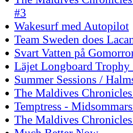
#3
Wakesurf med Autopilot
Team Sweden does Laca
Svart Vatten på Gomorro
Läjet Longboard Trophy 
Summer Sessions / Halm
The Maldives Chronicles 
Temptress - Midsommars
The Maldives Chronicles
Much Better Now