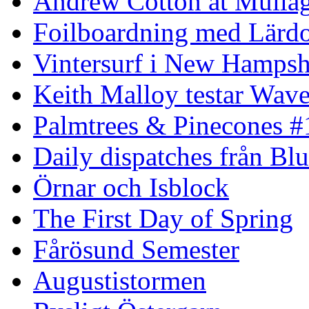
Andrew Cotton at Mulla
Foilboardning med Lärdo
Vintersurf i New Hampsh
Keith Malloy testar Wav
Palmtrees & Pinecones #
Daily dispatches från Blu
Örnar och Isblock
The First Day of Spring
Fårösund Semester
Augustistormen