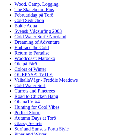
Wood. Camp. Logging.
The Skateboard Fins
Februaridag på Torö
Cold Seduction
Baltic Aqua
Svensk Vågsurfing 2003
Cold Water Surf / Norrland
Dreaming of Adventure
Embrace the Cold
Return to Paradise
Woodcoast: Marocko
Ole på Fårö
Colors of Winter
QUEPASATIVITY
ValhallaVágr - Freddie Meadows
Cold Water Surf
Carrots and Pinetrees
Road to Chicken Bang
OhanaTV #4
Hunting for Cool Vibes
Perfect Storm
Autumn Days at Torö
Glassy Secrets
Surf and Sunsets Portu Style
Pines and Waves