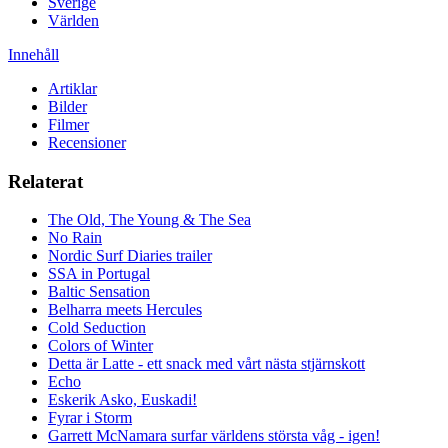
Sverige
Världen
Innehåll
Artiklar
Bilder
Filmer
Recensioner
Relaterat
The Old, The Young & The Sea
No Rain
Nordic Surf Diaries trailer
SSA in Portugal
Baltic Sensation
Belharra meets Hercules
Cold Seduction
Colors of Winter
Detta är Latte - ett snack med vårt nästa stjärnskott
Echo
Eskerik Asko, Euskadi!
Fyrar i Storm
Garrett McNamara surfar världens största våg - igen!