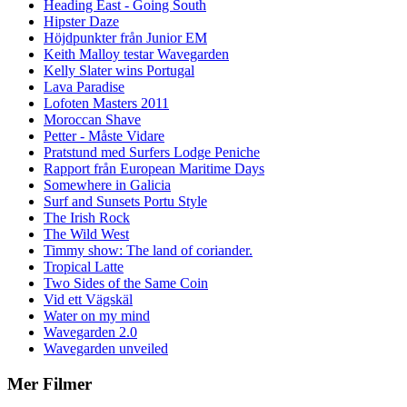
Heading East - Going South
Hipster Daze
Höjdpunkter från Junior EM
Keith Malloy testar Wavegarden
Kelly Slater wins Portugal
Lava Paradise
Lofoten Masters 2011
Moroccan Shave
Petter - Måste Vidare
Pratstund med Surfers Lodge Peniche
Rapport från European Maritime Days
Somewhere in Galicia
Surf and Sunsets Portu Style
The Irish Rock
The Wild West
Timmy show: The land of coriander.
Tropical Latte
Two Sides of the Same Coin
Vid ett Vägskäl
Water on my mind
Wavegarden 2.0
Wavegarden unveiled
Mer Filmer