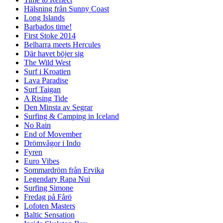
Hälsning från Sunny Coast
Long Islands
Barbados time!
First Stoke 2014
Belharra meets Hercules
Där havet böjer sig
The Wild West
Surf i Kroatien
Lava Paradise
Surf Taigan
A Rising Tide
Den Minsta av Segrar
Surfing & Camping in Iceland
No Rain
End of Movember
Drömvågor i Indo
Fyren
Euro Vibes
Sommardröm från Ervika
Legendary Rapa Nui
Surfing Simone
Fredag på Fårö
Lofoten Masters
Baltic Sensation