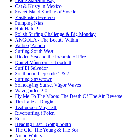
Inside Skeleton Bay
Cat & Kristy in Mexico
Sweet Island Surfing of Sweden
Västkusten levererar
Pumping Nias
Hati Hati...!
Polish Surfing Challenge & Big Monday
ANGOLA - The Beauty Within
Varberg Action
Surfing South West
Hidden Sea and the Pyramid of Fire
Daniel Månsson - ett porträtt
Surf El Salvador
Southbound: episode 1 & 2
Surfing Strawtown
Solnedgång Sunset Vågor Waves
Wavegarden 2.0
Fly Me To The Moon: The Death Of The Air-Reverse
Tim Latte at Bingin
Teahupoo / May 13th
Riversurfing i Polen
Echo
Heading East - Going South
The Old, The Young & The Sea
Arctic Waters