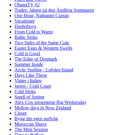
OhanaTV #2
Trailer: Jakten på den Ändlösa Sommaren
One Hour, Nathaniel Curran
Vacationer
Durferboys
From Cold to Warm
Baltic Stoke
Two Sides of the Same Coin
Easter Eggs & Western Swells
Cold is Good
The Edge of Denmark
Summer Inside
Arctic Surfing - Lofoten Island
Days Like These
Vinter i Italien
Jæren - Cold Coast
Cold Stoke
Smell of Spring
Alex Cox presenterar Big Wednesday
Mellow days in New Zealand
Closer
Bygg din egen surfvåg
Moroccan Shave
The Mini Session
Time to Reflect