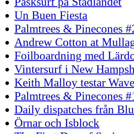
Påsksurf på Stadlandet
Un Buen Fiesta
Palmtrees & Pinecones #
Andrew Cotton at Mulla
Foilboardning med Lärdo
Vintersurf i New Hampsh
Keith Malloy testar Wav
Palmtrees & Pinecones #
Daily dispatches från Blu
Örnar och Isblock