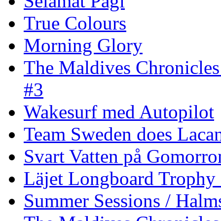
Selamat Pagi
True Colours
Morning Glory
The Maldives Chronicles
#3
Wakesurf med Autopilot
Team Sweden does Laca
Svart Vatten på Gomorro
Läjet Longboard Trophy 
Summer Sessions / Halm