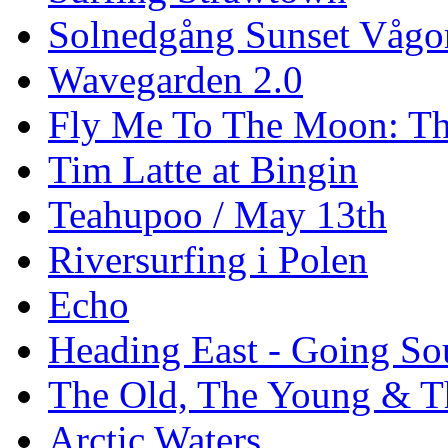
Solnedgång Sunset Vågo
Wavegarden 2.0
Fly Me To The Moon: Th
Tim Latte at Bingin
Teahupoo / May 13th
Riversurfing i Polen
Echo
Heading East - Going So
The Old, The Young & T
Arctic Waters