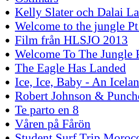
Kelly Slater och Dalai L
Welcome to the jungle Pt
Film från HLSJO 2013
Welcome To The Jungle P
The Eagle Has Landed
Ice, Ice, Baby - An Icela
Robert Johnson & Punchd
Te parto en 8
Våren på Fårön
Student Surf Trip Moroc