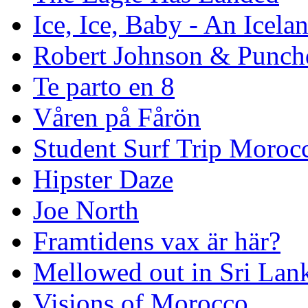
Ice, Ice, Baby - An Icela
Robert Johnson & Punchd
Te parto en 8
Våren på Fårön
Student Surf Trip Moroc
Hipster Daze
Joe North
Framtidens vax är här?
Mellowed out in Sri Lan
Visions of Morocco