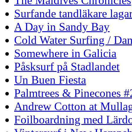
The Maldives Chronicles
Surfande tandläkare laga
A Day in Sandy Bay
Cold Water Surfing / Da
Somewhere in Galicia
Påsksurf på Stadlandet
Un Buen Fiesta
Palmtrees & Pinecones #
Andrew Cotton at Mulla
Foilboardning med Lärdo