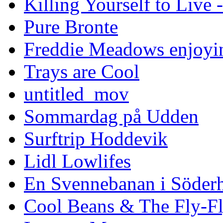
Killing Yourself to Live 
Pure Bronte
Freddie Meadows enjoying
Trays are Cool
untitled_mov
Sommardag på Udden
Surftrip Hoddevik
Lidl Lowlifes
En Svennebanan i Söder
Cool Beans & The Fly-F