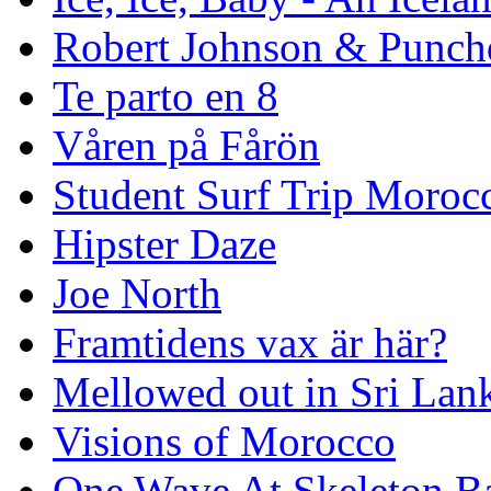
Robert Johnson & Punchd
Te parto en 8
Våren på Fårön
Student Surf Trip Moroc
Hipster Daze
Joe North
Framtidens vax är här?
Mellowed out in Sri Lan
Visions of Morocco
One Wave At Skeleton B