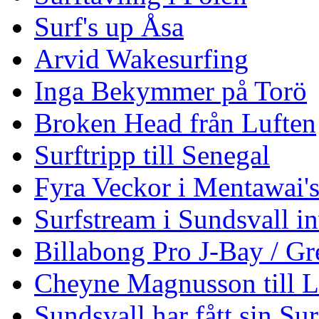
Surf's up Åsa
Arvid Wakesurfing
Inga Bekymmer på Torö
Broken Head från Luften
Surftripp till Senegal
Fyra Veckor i Mentawai'
Surfstream i Sundsvall i
Billabong Pro J-Bay / G
Cheyne Magnusson till L
Sundsvall har fått sin Su