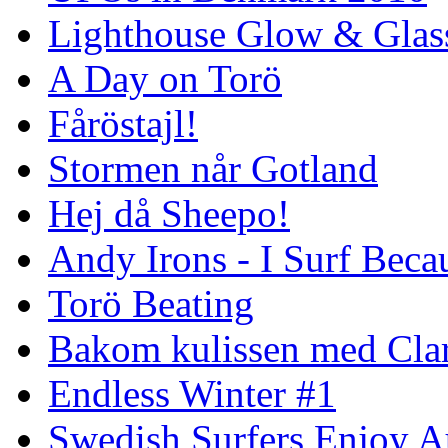
Lighthouse Glow & Gla
A Day on Torö
Fåröstajl!
Stormen når Gotland
Hej då Sheepo!
Andy Irons - I Surf Becau
Torö Beating
Bakom kulissen med Clar
Endless Winter #1
Swedish Surfers Enjoy 