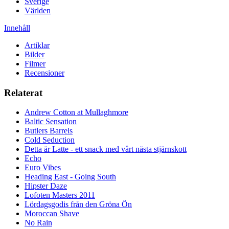
Sverige
Världen
Innehåll
Artiklar
Bilder
Filmer
Recensioner
Relaterat
Andrew Cotton at Mullaghmore
Baltic Sensation
Butlers Barrels
Cold Seduction
Detta är Latte - ett snack med vårt nästa stjärnskott
Echo
Euro Vibes
Heading East - Going South
Hipster Daze
Lofoten Masters 2011
Lördagsgodis från den Gröna Ön
Moroccan Shave
No Rain