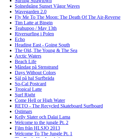
Surfing Strawtown
Solnedgång Sunset Vågor Waves
Wavegarden 2.0
Fly Me To The Moon: The Death Of The Air-Reverse
Tim Latte at Bingin
Teahupoo / May 13th
Riversurfing i Polen
Echo
Heading East - Going South
The Old, The Young & The Sea
Arctic Waters
Beach Life
Måndag på Stenstrand
Days Without Colors
Säl på hal Surfbräda
So-Cal Postcard
Tropical Latte
Surf Right
Come Hell or High Water
RETO - The Recycled Skateboard Surfboard
Ostimars
Kelly Slater och Dalai Lama
Welcome to the jungle Pt. 2
Film från HLSJO 2013
Welcome To The Jungle Pt. 1