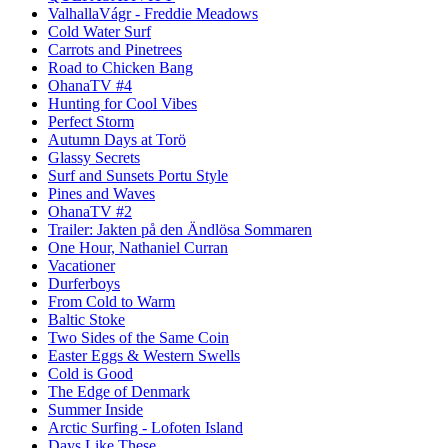
ValhallaVágr - Freddie Meadows
Cold Water Surf
Carrots and Pinetrees
Road to Chicken Bang
OhanaTV #4
Hunting for Cool Vibes
Perfect Storm
Autumn Days at Torö
Glassy Secrets
Surf and Sunsets Portu Style
Pines and Waves
OhanaTV #2
Trailer: Jakten på den Ändlösa Sommaren
One Hour, Nathaniel Curran
Vacationer
Durferboys
From Cold to Warm
Baltic Stoke
Two Sides of the Same Coin
Easter Eggs & Western Swells
Cold is Good
The Edge of Denmark
Summer Inside
Arctic Surfing - Lofoten Island
Days Like These