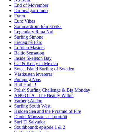
End of Movember
Drömvågor i Indo
Fyren
Euro Vibes
Sommardröm från Ervika
Legendary Rapa Nui
Surfing Simone
Fredag på Fårö
Lofoten Masters
Baltic Sensation
Inside Skeleton Bay
Cat & Kristy in Mexico
Sweet Island Surfing of Sweden
Västkusten levererar
Pumping Nias
Hati Hati...!
Polish Surfing Challenge & Big Monday
ANGOLA - The Beauty Within
Varberg Action
Surfing South West
Hidden Sea and the Pyramid of Fire
Daniel Månsson - ett porträtt
Surf El Salvador
Southbound: episode 1 & 2