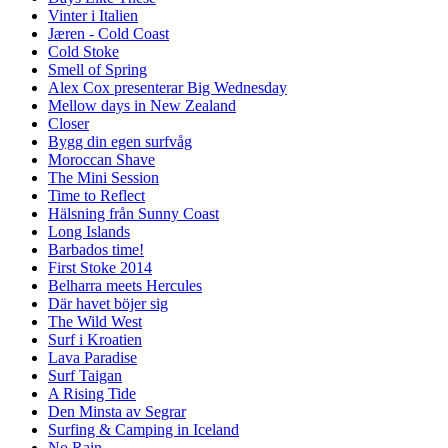
Vinter i Italien
Jæren - Cold Coast
Cold Stoke
Smell of Spring
Alex Cox presenterar Big Wednesday
Mellow days in New Zealand
Closer
Bygg din egen surfvåg
Moroccan Shave
The Mini Session
Time to Reflect
Hälsning från Sunny Coast
Long Islands
Barbados time!
First Stoke 2014
Belharra meets Hercules
Där havet böjer sig
The Wild West
Surf i Kroatien
Lava Paradise
Surf Taigan
A Rising Tide
Den Minsta av Segrar
Surfing & Camping in Iceland
No Rain