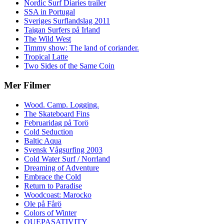
Nordic Surf Diaries trailer
SSA in Portugal
Sveriges Surflandslag 2011
Taigan Surfers på Irland
The Wild West
Timmy show: The land of coriander.
Tropical Latte
Two Sides of the Same Coin
Mer Filmer
Wood. Camp. Logging.
The Skateboard Fins
Februaridag på Torö
Cold Seduction
Baltic Aqua
Svensk Vågsurfing 2003
Cold Water Surf / Norrland
Dreaming of Adventure
Embrace the Cold
Return to Paradise
Woodcoast: Marocko
Ole på Fårö
Colors of Winter
QUEPASATIVITY