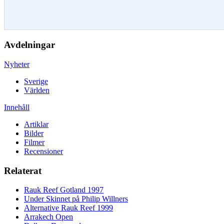
Avdelningar
Nyheter
Sverige
Världen
Innehåll
Artiklar
Bilder
Filmer
Recensioner
Relaterat
Rauk Reef Gotland 1997
Under Skinnet på Philip Willners
Alternative Rauk Reef 1999
Arrakech Open