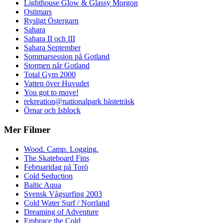
Lighthouse Glow & Glassy Morgon
Ostimars
Rysligt Östergarn
Sahara
Sahara II och III
Sahara September
Sommarsession på Gotland
Stormen når Gotland
Total Gym 2000
Vatten över Huvudet
You got to move!
rekreation@nationalpark bästeträsk
Örnar och Isblock
Mer Filmer
Wood. Camp. Logging.
The Skateboard Fins
Februaridag på Torö
Cold Seduction
Baltic Aqua
Svensk Vågsurfing 2003
Cold Water Surf / Norrland
Dreaming of Adventure
Embrace the Cold