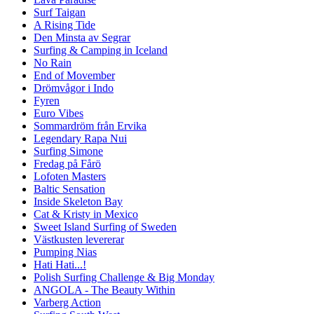
Surf Taigan
A Rising Tide
Den Minsta av Segrar
Surfing & Camping in Iceland
No Rain
End of Movember
Drömvågor i Indo
Fyren
Euro Vibes
Sommardröm från Ervika
Legendary Rapa Nui
Surfing Simone
Fredag på Fårö
Lofoten Masters
Baltic Sensation
Inside Skeleton Bay
Cat & Kristy in Mexico
Sweet Island Surfing of Sweden
Västkusten levererar
Pumping Nias
Hati Hati...!
Polish Surfing Challenge & Big Monday
ANGOLA - The Beauty Within
Varberg Action