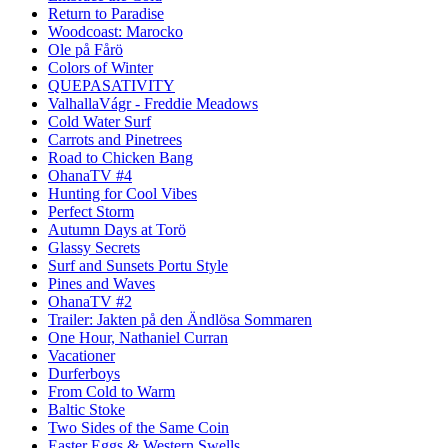
Return to Paradise
Woodcoast: Marocko
Ole på Fårö
Colors of Winter
QUEPASATIVITY
ValhallaVágr - Freddie Meadows
Cold Water Surf
Carrots and Pinetrees
Road to Chicken Bang
OhanaTV #4
Hunting for Cool Vibes
Perfect Storm
Autumn Days at Torö
Glassy Secrets
Surf and Sunsets Portu Style
Pines and Waves
OhanaTV #2
Trailer: Jakten på den Ändlösa Sommaren
One Hour, Nathaniel Curran
Vacationer
Durferboys
From Cold to Warm
Baltic Stoke
Two Sides of the Same Coin
Easter Eggs & Western Swells