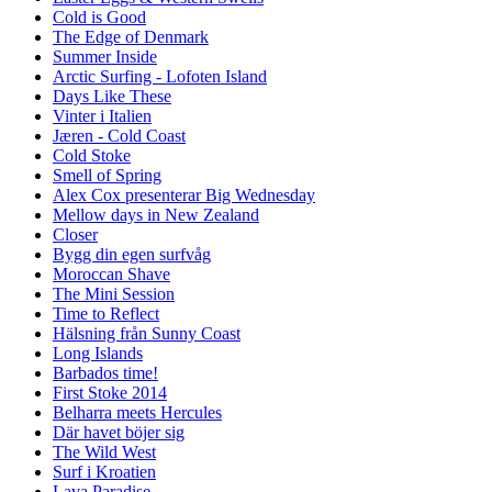
Cold is Good
The Edge of Denmark
Summer Inside
Arctic Surfing - Lofoten Island
Days Like These
Vinter i Italien
Jæren - Cold Coast
Cold Stoke
Smell of Spring
Alex Cox presenterar Big Wednesday
Mellow days in New Zealand
Closer
Bygg din egen surfvåg
Moroccan Shave
The Mini Session
Time to Reflect
Hälsning från Sunny Coast
Long Islands
Barbados time!
First Stoke 2014
Belharra meets Hercules
Där havet böjer sig
The Wild West
Surf i Kroatien
Lava Paradise