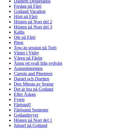
Dalhem Desperados
Fredag på Fårö
Gotland Vacation
Höst på Fårö
Hösten på Norr del 2
Hösten på Norr del 3
Kallis
Ole på Fårö
Piren
Tow-in session på Torö
Vinter i Visby
Våren på Fårön
Ännu ett svall från sydväst
Augustistormen
Carrots and Pinetrees
Daniel och Duetten
Den Minsta av Segrar
Det är bra på Gotland
Efter Åskan
Fyren
Fåröstajl!
Fårösund Semester
Gotlandsvyer
Hösten på Norr del 1
Julsurf på Gotland