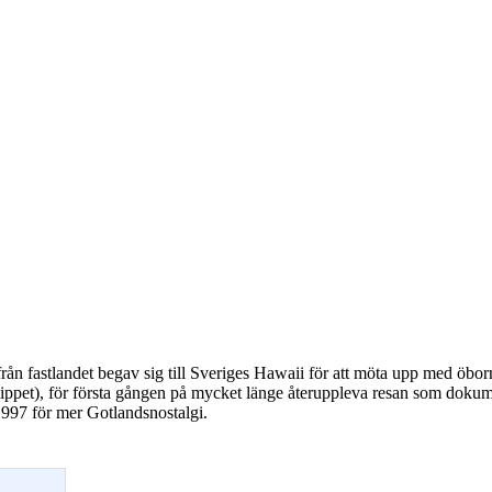
från fastlandet begav sig till Sveriges Hawaii för att möta upp med öborn
ippet), för första gången på mycket länge återuppleva resan som dokume
997 för mer Gotlandsnostalgi.