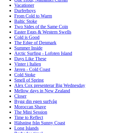
Vacationer
Durferboys
From Cold to Warm
Baltic Stoke
Two Sides of the Same Coin
Easter Eggs & Western Swells
Cold is Good
The Edge of Denmark
Summer Inside
Arctic Surfing - Lofoten Island
Days Like These
Vinter i Italien
Jæren - Cold Coast
Cold Stoke
Smell of Spring
Alex Cox presenterar Big Wednesday
Mellow days in New Zealand
Closer
Bygg din egen surfvåg
Moroccan Shave
The Mini Session
Time to Reflect
Hälsning från Sunny Coast
Long Islands