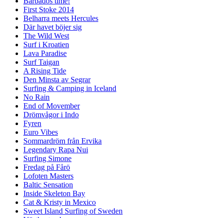
Barbados time!
First Stoke 2014
Belharra meets Hercules
Där havet böjer sig
The Wild West
Surf i Kroatien
Lava Paradise
Surf Taigan
A Rising Tide
Den Minsta av Segrar
Surfing & Camping in Iceland
No Rain
End of Movember
Drömvågor i Indo
Fyren
Euro Vibes
Sommardröm från Ervika
Legendary Rapa Nui
Surfing Simone
Fredag på Fårö
Lofoten Masters
Baltic Sensation
Inside Skeleton Bay
Cat & Kristy in Mexico
Sweet Island Surfing of Sweden