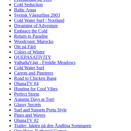
Cold Seduction
Baltic Aqua
Svensk Vågsurfing 2003
Cold Water Surf / Norrland
Dreaming of Adventure
Embrace the Cold
Return to Paradise
Woodcoast: Marocko
Ole på Fårö
Colors of Winter
QUEPASATIVITY
ValhallaVágr - Freddie Meadows
Cold Water Surf
Carrots and Pinetrees
Road to Chicken Bang
OhanaTV #4
Hunting for Cool Vibes
Perfect Storm
Autumn Days at Torö
Glassy Secrets
Surf and Sunsets Portu Style
Pines and Waves
OhanaTV #2
Trailer: Jakten på den Ändlösa Sommaren
One Hour, Nathaniel Curran