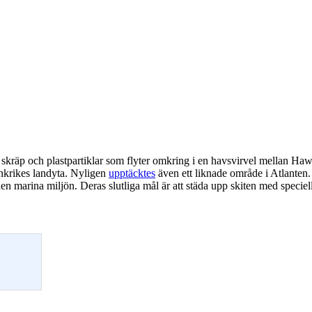
 skräp och plastpartiklar som flyter omkring i en havsvirvel mellan Ha
rankrikes landyta. Nyligen
upptäcktes
även ett liknade område i Atlanten.
n marina miljön. Deras slutliga mål är att städa upp skiten med speciel