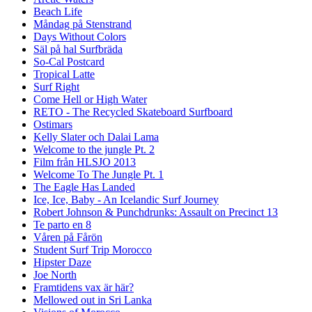
Beach Life
Måndag på Stenstrand
Days Without Colors
Säl på hal Surfbräda
So-Cal Postcard
Tropical Latte
Surf Right
Come Hell or High Water
RETO - The Recycled Skateboard Surfboard
Ostimars
Kelly Slater och Dalai Lama
Welcome to the jungle Pt. 2
Film från HLSJO 2013
Welcome To The Jungle Pt. 1
The Eagle Has Landed
Ice, Ice, Baby - An Icelandic Surf Journey
Robert Johnson & Punchdrunks: Assault on Precinct 13
Te parto en 8
Våren på Fårön
Student Surf Trip Morocco
Hipster Daze
Joe North
Framtidens vax är här?
Mellowed out in Sri Lanka