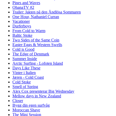
Pines and Waves
OhanaTV #2
Trailer: Jakten på den Ändlösa Sommaren
One Hour, Nathaniel Curran
Vacationer
Durferboys
From Cold to Warm
Baltic Stoke
Two Sides of the Same Coin
Easter Eggs & Western Swells
Cold is Good
The Edge of Denmark
Summer Inside
Arctic Surfing - Lofoten Island
Days Like These
Vinter i Italien
Jæren - Cold Coast
Cold Stoke
Smell of Spring
Alex Cox presenterar Big Wednesday
Mellow days in New Zealand
Closer
Bygg din egen surfvåg
Moroccan Shave
The Mini Session