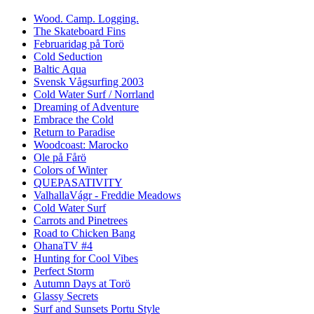
Wood. Camp. Logging.
The Skateboard Fins
Februaridag på Torö
Cold Seduction
Baltic Aqua
Svensk Vågsurfing 2003
Cold Water Surf / Norrland
Dreaming of Adventure
Embrace the Cold
Return to Paradise
Woodcoast: Marocko
Ole på Fårö
Colors of Winter
QUEPASATIVITY
ValhallaVágr - Freddie Meadows
Cold Water Surf
Carrots and Pinetrees
Road to Chicken Bang
OhanaTV #4
Hunting for Cool Vibes
Perfect Storm
Autumn Days at Torö
Glassy Secrets
Surf and Sunsets Portu Style