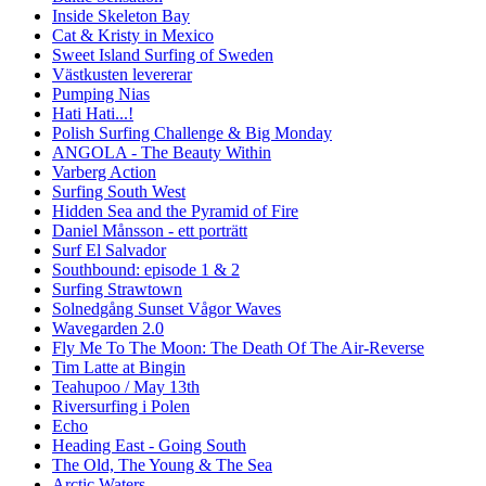
Inside Skeleton Bay
Cat & Kristy in Mexico
Sweet Island Surfing of Sweden
Västkusten levererar
Pumping Nias
Hati Hati...!
Polish Surfing Challenge & Big Monday
ANGOLA - The Beauty Within
Varberg Action
Surfing South West
Hidden Sea and the Pyramid of Fire
Daniel Månsson - ett porträtt
Surf El Salvador
Southbound: episode 1 & 2
Surfing Strawtown
Solnedgång Sunset Vågor Waves
Wavegarden 2.0
Fly Me To The Moon: The Death Of The Air-Reverse
Tim Latte at Bingin
Teahupoo / May 13th
Riversurfing i Polen
Echo
Heading East - Going South
The Old, The Young & The Sea
Arctic Waters