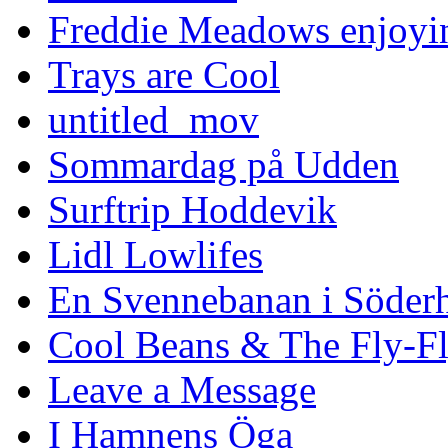
Freddie Meadows enjoying
Trays are Cool
untitled_mov
Sommardag på Udden
Surftrip Hoddevik
Lidl Lowlifes
En Svennebanan i Söder
Cool Beans & The Fly-F
Leave a Message
I Hamnens Öga