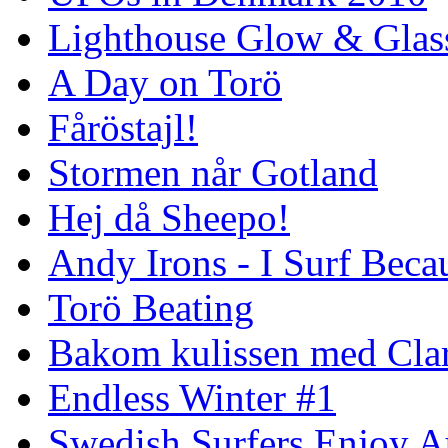
Lighthouse Glow & Gla
A Day on Torö
Fåröstajl!
Stormen når Gotland
Hej då Sheepo!
Andy Irons - I Surf Becau
Torö Beating
Bakom kulissen med Clar
Endless Winter #1
Swedish Surfers Enjoy 