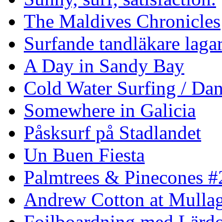
The Maldives Chronicles
Surfande tandläkare laga
A Day in Sandy Bay
Cold Water Surfing / Da
Somewhere in Galicia
Påsksurf på Stadlandet
Un Buen Fiesta
Palmtrees & Pinecones #
Andrew Cotton at Mulla
Foilboardning med Lärdo