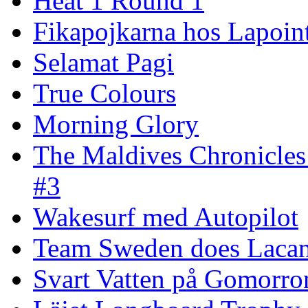
Heat 1 Round 1
Fikapojkarna hos Lapoint
Selamat Pagi
True Colours
Morning Glory
The Maldives Chronicles
#3
Wakesurf med Autopilot
Team Sweden does Laca
Svart Vatten på Gomorro