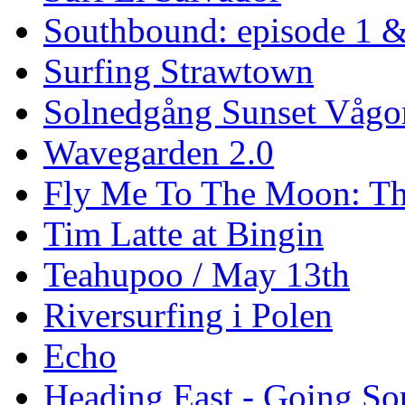
Southbound: episode 1 &
Surfing Strawtown
Solnedgång Sunset Vågo
Wavegarden 2.0
Fly Me To The Moon: Th
Tim Latte at Bingin
Teahupoo / May 13th
Riversurfing i Polen
Echo
Heading East - Going So