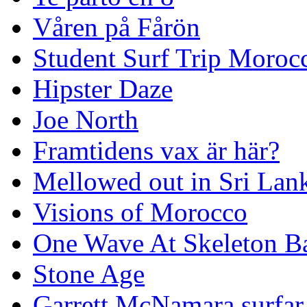
Våren på Fårön
Student Surf Trip Moroc
Hipster Daze
Joe North
Framtidens vax är här?
Mellowed out in Sri Lan
Visions of Morocco
One Wave At Skeleton B
Stone Age
Garrett McNamara surfar v