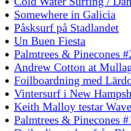
Cold Water Surfing / Da
Somewhere in Galicia
Påsksurf på Stadlandet
Un Buen Fiesta
Palmtrees & Pinecones #
Andrew Cotton at Mulla
Foilboardning med Lärdo
Vintersurf i New Hampsh
Keith Malloy testar Wav
Palmtrees & Pinecones #