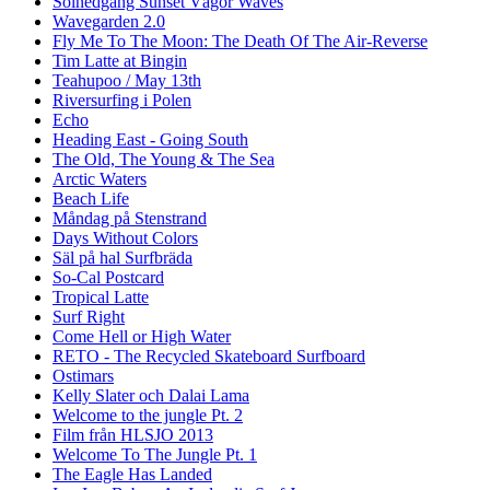
Solnedgång Sunset Vågor Waves
Wavegarden 2.0
Fly Me To The Moon: The Death Of The Air-Reverse
Tim Latte at Bingin
Teahupoo / May 13th
Riversurfing i Polen
Echo
Heading East - Going South
The Old, The Young & The Sea
Arctic Waters
Beach Life
Måndag på Stenstrand
Days Without Colors
Säl på hal Surfbräda
So-Cal Postcard
Tropical Latte
Surf Right
Come Hell or High Water
RETO - The Recycled Skateboard Surfboard
Ostimars
Kelly Slater och Dalai Lama
Welcome to the jungle Pt. 2
Film från HLSJO 2013
Welcome To The Jungle Pt. 1
The Eagle Has Landed