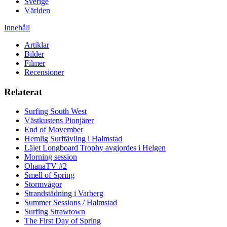
Sverige
Världen
Innehåll
Artiklar
Bilder
Filmer
Recensioner
Relaterat
Surfing South West
Västkustens Pionjärer
End of Movember
Hemlig Surftävling i Halmstad
Läjet Longboard Trophy avgjordes i Helgen
Morning session
OhanaTV #2
Smell of Spring
Stormvågor
Strandstädning i Varberg
Summer Sessions / Halmstad
Surfing Strawtown
The First Day of Spring