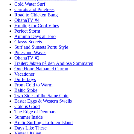
Cold Water Surf
Carrots and Pinetrees
Road to Chicken Bang
OhanaTV #4
Hunting for Cool Vibes
Perfect Storm
Autumn Days at Torö
Glassy Secrets
Surf and Sunsets Portu Style
Pines and Waves
OhanaTV #2
Trailer: Jakten på den Ändlösa Sommaren
One Hour, Nathaniel Curran
Vacationer
Durferboys
From Cold to Warm
Baltic Stoke
Two Sides of the Same Coin
Easter Eggs & Western Swells
Cold is Good
The Edge of Denmark
Summer Inside
Arctic Surfing - Lofoten Island
Days Like These
Vinter i Italien