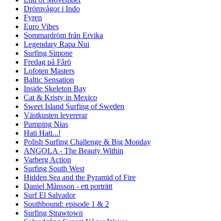
Drömvågor i Indo
Fyren
Euro Vibes
Sommardröm från Ervika
Legendary Rapa Nui
Surfing Simone
Fredag på Fårö
Lofoten Masters
Baltic Sensation
Inside Skeleton Bay
Cat & Kristy in Mexico
Sweet Island Surfing of Sweden
Västkusten levererar
Pumping Nias
Hati Hati...!
Polish Surfing Challenge & Big Monday
ANGOLA - The Beauty Within
Varberg Action
Surfing South West
Hidden Sea and the Pyramid of Fire
Daniel Månsson - ett porträtt
Surf El Salvador
Southbound: episode 1 & 2
Surfing Strawtown