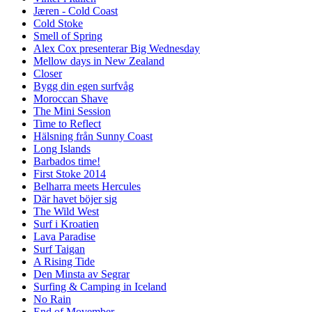
Jæren - Cold Coast
Cold Stoke
Smell of Spring
Alex Cox presenterar Big Wednesday
Mellow days in New Zealand
Closer
Bygg din egen surfvåg
Moroccan Shave
The Mini Session
Time to Reflect
Hälsning från Sunny Coast
Long Islands
Barbados time!
First Stoke 2014
Belharra meets Hercules
Där havet böjer sig
The Wild West
Surf i Kroatien
Lava Paradise
Surf Taigan
A Rising Tide
Den Minsta av Segrar
Surfing & Camping in Iceland
No Rain
End of Movember