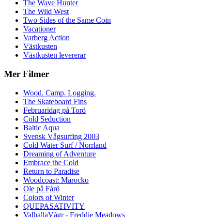
The Wave Hunter
The Wild West
Two Sides of the Same Coin
Vacationer
Varberg Action
Västkusten
Västkusten levererar
Mer Filmer
Wood. Camp. Logging.
The Skateboard Fins
Februaridag på Torö
Cold Seduction
Baltic Aqua
Svensk Vågsurfing 2003
Cold Water Surf / Norrland
Dreaming of Adventure
Embrace the Cold
Return to Paradise
Woodcoast: Marocko
Ole på Fårö
Colors of Winter
QUEPASATIVITY
ValhallaVágr - Freddie Meadows