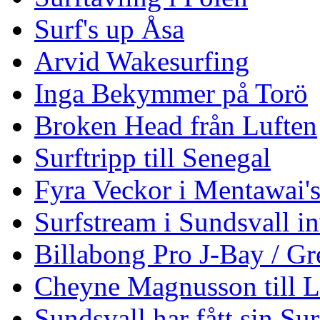
Surf's up Åsa
Arvid Wakesurfing
Inga Bekymmer på Torö
Broken Head från Luften
Surftripp till Senegal
Fyra Veckor i Mentawai'
Surfstream i Sundsvall i
Billabong Pro J-Bay / G
Cheyne Magnusson till L
Sundsvall har fått sin Su