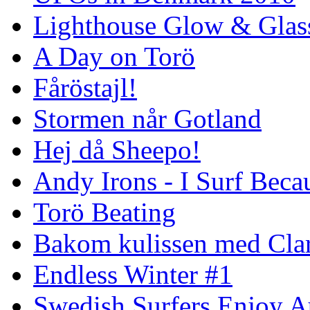
Lighthouse Glow & Gla
A Day on Torö
Fåröstajl!
Stormen når Gotland
Hej då Sheepo!
Andy Irons - I Surf Becau
Torö Beating
Bakom kulissen med Clar
Endless Winter #1
Swedish Surfers Enjoy 