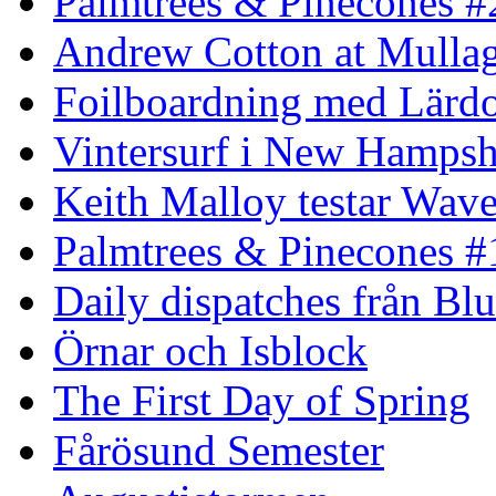
Palmtrees & Pinecones #
Andrew Cotton at Mulla
Foilboardning med Lärdo
Vintersurf i New Hampsh
Keith Malloy testar Wav
Palmtrees & Pinecones #
Daily dispatches från Blu
Örnar och Isblock
The First Day of Spring
Fårösund Semester