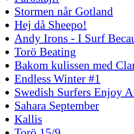
Stormen når Gotland
Hej då Sheepo!
Andy Irons - I Surf Becau
Torö Beating
Bakom kulissen med Clar
Endless Winter #1
Swedish Surfers Enjoy 
Sahara September
Kallis
Torö 15/9