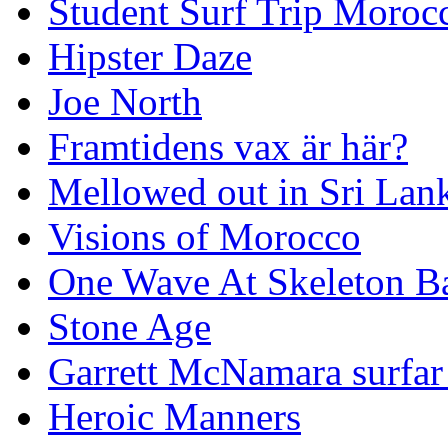
Student Surf Trip Moroc
Hipster Daze
Joe North
Framtidens vax är här?
Mellowed out in Sri Lan
Visions of Morocco
One Wave At Skeleton B
Stone Age
Garrett McNamara surfar v
Heroic Manners