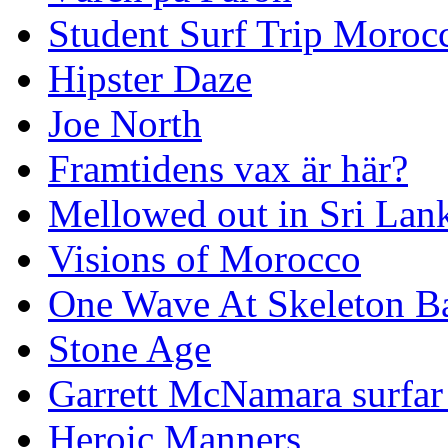
Student Surf Trip Moroc
Hipster Daze
Joe North
Framtidens vax är här?
Mellowed out in Sri Lan
Visions of Morocco
One Wave At Skeleton B
Stone Age
Garrett McNamara surfar v
Heroic Manners