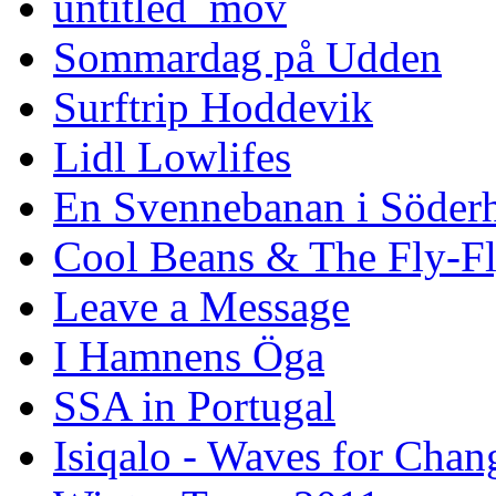
untitled_mov
Sommardag på Udden
Surftrip Hoddevik
Lidl Lowlifes
En Svennebanan i Söder
Cool Beans & The Fly-F
Leave a Message
I Hamnens Öga
SSA in Portugal
Isiqalo - Waves for Chan