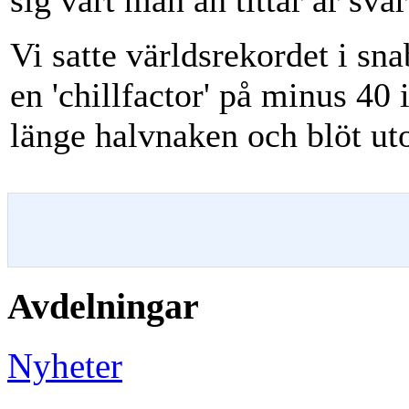
sig vart man än tittar är svår
Vi satte världsrekordet i sn
en 'chillfactor' på minus 40 i
länge halvnaken och blöt u
Avdelningar
Nyheter