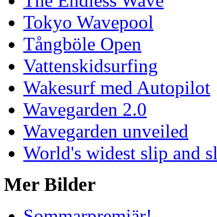
The Endless Wave
Tokyo Wavepool
Tångböle Open
Vattenskidsurfing
Wakesurf med Autopilot
Wavegarden 2.0
Wavegarden unveiled
World's widest slip and s
Mer Bilder
Sommarpremiär!