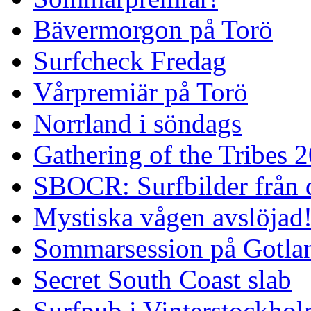
Bävermorgon på Torö
Surfcheck Fredag
Vårpremiär på Torö
Norrland i söndags
Gathering of the Tribes 
SBOCR: Surfbilder från 
Mystiska vågen avslöjad
Sommarsession på Gotla
Secret South Coast slab
Surfpub i Vinterstockho