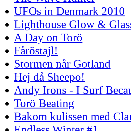
UFOs in Denmark 2010
Lighthouse Glow & Gla
A Day on Torö
Fåröstajl!
Stormen når Gotland
Hej då Sheepo!
Andy Irons - I Surf Becau
Torö Beating
Bakom kulissen med Clar
Endless Winter #1