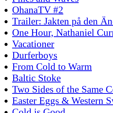
OhanaTV #2
Trailer: Jakten på den 
One Hour, Nathaniel Cur
Vacationer
Durferboys
From Cold to Warm
Baltic Stoke
Two Sides of the Same C
Easter Eggs & Western S
Cold is Good