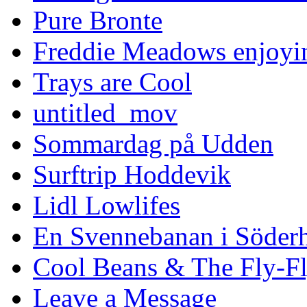
Pure Bronte
Freddie Meadows enjoying
Trays are Cool
untitled_mov
Sommardag på Udden
Surftrip Hoddevik
Lidl Lowlifes
En Svennebanan i Söder
Cool Beans & The Fly-F
Leave a Message