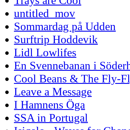
Trays are Cool
untitled_mov
Sommardag på Udden
Surftrip Hoddevik
Lidl Lowlifes
En Svennebanan i Söder
Cool Beans & The Fly-F
Leave a Message
I Hamnens Öga
SSA in Portugal