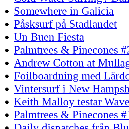
Somewhere in Galicia
Påsksurf på Stadlandet
Un Buen Fiesta
Palmtrees & Pinecones #
Andrew Cotton at Mulla
Foilboardning med Lärdo
Vintersurf i New Hampsh
Keith Malloy testar Wav
Palmtrees & Pinecones #
Daily dispatches från Blu