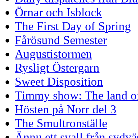
Örnar och Isblock
The First Day of Spring
Fårösund Semester
Augustistormen
Rysligt Östergarn
Sweet Disposition
Timmy show: The land of
Hösten på Norr del 3
The Smultronställe
Ännu ett svall från sydvä