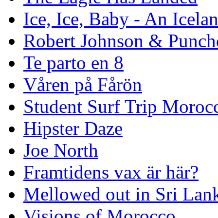
Ice, Ice, Baby - An Icela
Robert Johnson & Punchd
Te parto en 8
Våren på Fårön
Student Surf Trip Moroc
Hipster Daze
Joe North
Framtidens vax är här?
Mellowed out in Sri Lan
Visions of Morocco