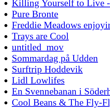
Killing Yourself to Live 
Pure Bronte
Freddie Meadows enjoying
Trays are Cool
untitled_mov
Sommardag på Udden
Surftrip Hoddevik
Lidl Lowlifes
En Svennebanan i Söder
Cool Beans & The Fly-F