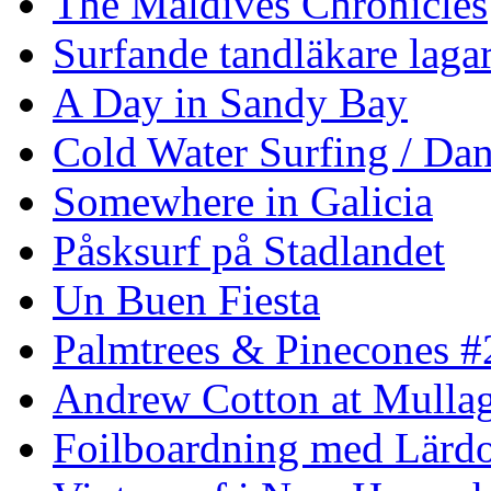
The Maldives Chronicles
Surfande tandläkare laga
A Day in Sandy Bay
Cold Water Surfing / Da
Somewhere in Galicia
Påsksurf på Stadlandet
Un Buen Fiesta
Palmtrees & Pinecones #
Andrew Cotton at Mulla
Foilboardning med Lärdo