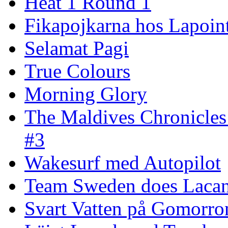
Heat 1 Round 1
Fikapojkarna hos Lapoint
Selamat Pagi
True Colours
Morning Glory
The Maldives Chronicles
#3
Wakesurf med Autopilot
Team Sweden does Laca
Svart Vatten på Gomorro