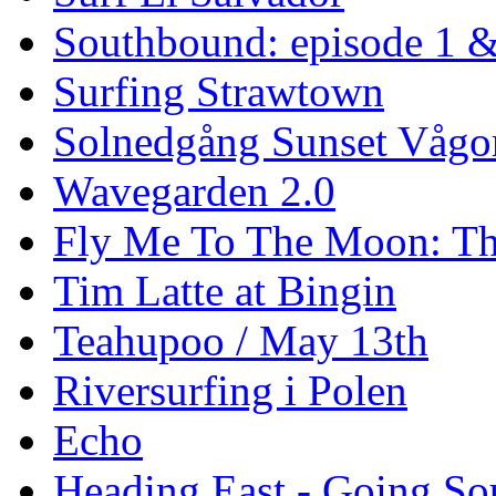
Southbound: episode 1 &
Surfing Strawtown
Solnedgång Sunset Vågo
Wavegarden 2.0
Fly Me To The Moon: Th
Tim Latte at Bingin
Teahupoo / May 13th
Riversurfing i Polen
Echo
Heading East - Going So