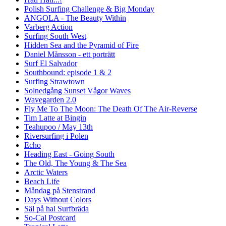
Polish Surfing Challenge & Big Monday
ANGOLA - The Beauty Within
Varberg Action
Surfing South West
Hidden Sea and the Pyramid of Fire
Daniel Månsson - ett porträtt
Surf El Salvador
Southbound: episode 1 & 2
Surfing Strawtown
Solnedgång Sunset Vågor Waves
Wavegarden 2.0
Fly Me To The Moon: The Death Of The Air-Reverse
Tim Latte at Bingin
Teahupoo / May 13th
Riversurfing i Polen
Echo
Heading East - Going South
The Old, The Young & The Sea
Arctic Waters
Beach Life
Måndag på Stenstrand
Days Without Colors
Säl på hal Surfbräda
So-Cal Postcard