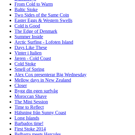
From Cold to Warm
Baltic Stoke
Two Sides of the Same Coin
Easter Eggs & Western Swells
Cold is Good
The Edge of Denmark
Summer Inside
Arctic Surfing - Lofoten Island
Days Like These
Vinter i Italien
Jæren - Cold Coast
Cold Stoke
Smell of Spring
Alex Cox presenterar Big Wednesday
Mellow days in New Zealand
Closer
Bygg din egen surfvåg
Moroccan Shave
The Mini Session
Time to Reflect
Hälsning från Sunny Coast
Long Islands
Barbados time!
First Stoke 2014
Belharra meets Hercules