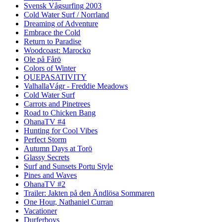
Svensk Vågsurfing 2003
Cold Water Surf / Norrland
Dreaming of Adventure
Embrace the Cold
Return to Paradise
Woodcoast: Marocko
Ole på Fårö
Colors of Winter
QUEPASATIVITY
ValhallaVágr - Freddie Meadows
Cold Water Surf
Carrots and Pinetrees
Road to Chicken Bang
OhanaTV #4
Hunting for Cool Vibes
Perfect Storm
Autumn Days at Torö
Glassy Secrets
Surf and Sunsets Portu Style
Pines and Waves
OhanaTV #2
Trailer: Jakten på den Ändlösa Sommaren
One Hour, Nathaniel Curran
Vacationer
Durferboys