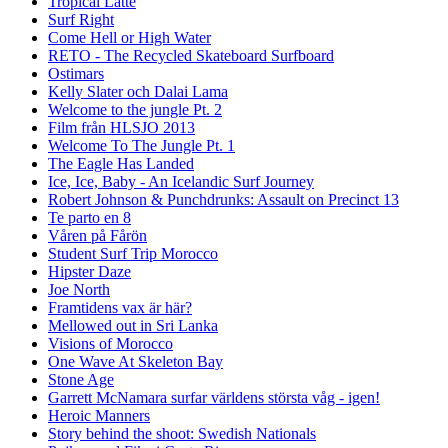
Tropical Latte
Surf Right
Come Hell or High Water
RETO - The Recycled Skateboard Surfboard
Ostimars
Kelly Slater och Dalai Lama
Welcome to the jungle Pt. 2
Film från HLSJO 2013
Welcome To The Jungle Pt. 1
The Eagle Has Landed
Ice, Ice, Baby - An Icelandic Surf Journey
Robert Johnson & Punchdrunks: Assault on Precinct 13
Te parto en 8
Våren på Fårön
Student Surf Trip Morocco
Hipster Daze
Joe North
Framtidens vax är här?
Mellowed out in Sri Lanka
Visions of Morocco
One Wave At Skeleton Bay
Stone Age
Garrett McNamara surfar världens största våg - igen!
Heroic Manners
Story behind the shoot: Swedish Nationals