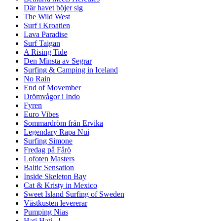
Där havet böjer sig
The Wild West
Surf i Kroatien
Lava Paradise
Surf Taigan
A Rising Tide
Den Minsta av Segrar
Surfing & Camping in Iceland
No Rain
End of Movember
Drömvågor i Indo
Fyren
Euro Vibes
Sommardröm från Ervika
Legendary Rapa Nui
Surfing Simone
Fredag på Fårö
Lofoten Masters
Baltic Sensation
Inside Skeleton Bay
Cat & Kristy in Mexico
Sweet Island Surfing of Sweden
Västkusten levererar
Pumping Nias
Hati Hati...!