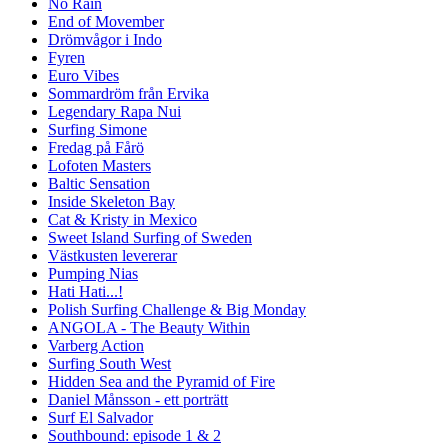
No Rain
End of Movember
Drömvågor i Indo
Fyren
Euro Vibes
Sommardröm från Ervika
Legendary Rapa Nui
Surfing Simone
Fredag på Fårö
Lofoten Masters
Baltic Sensation
Inside Skeleton Bay
Cat & Kristy in Mexico
Sweet Island Surfing of Sweden
Västkusten levererar
Pumping Nias
Hati Hati...!
Polish Surfing Challenge & Big Monday
ANGOLA - The Beauty Within
Varberg Action
Surfing South West
Hidden Sea and the Pyramid of Fire
Daniel Månsson - ett porträtt
Surf El Salvador
Southbound: episode 1 & 2