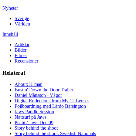
Nyheter
Sverige
Världen
Innehåll
Artiklar
Bilder
Filmer
Recensioner
Relaterat
About: K-man
Bustin' Down the Door Trailer
Daniel Månsson - Vågor
Digital Reflections from My 12 Lenses
Foilboardning med Lärdo Bärsington
Jaws Paddle Session
Nattsurf på Jaws
Peahi / Jaws Dec 09
Story behind the shoot
Story behind the shoot: Swedish Nationals