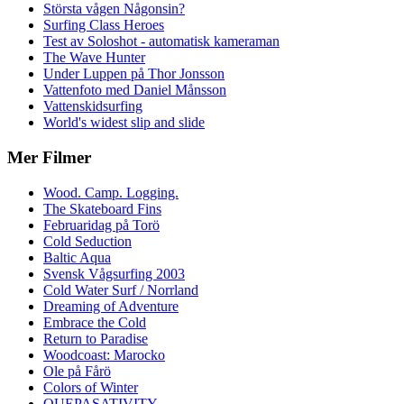
Största vågen Någonsin?
Surfing Class Heroes
Test av Soloshot - automatisk kameraman
The Wave Hunter
Under Luppen på Thor Jonsson
Vattenfoto med Daniel Månsson
Vattenskidsurfing
World's widest slip and slide
Mer Filmer
Wood. Camp. Logging.
The Skateboard Fins
Februaridag på Torö
Cold Seduction
Baltic Aqua
Svensk Vågsurfing 2003
Cold Water Surf / Norrland
Dreaming of Adventure
Embrace the Cold
Return to Paradise
Woodcoast: Marocko
Ole på Fårö
Colors of Winter
QUEPASATIVITY