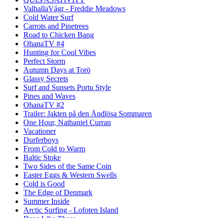
ValhallaVágr - Freddie Meadows
Cold Water Surf
Carrots and Pinetrees
Road to Chicken Bang
OhanaTV #4
Hunting for Cool Vibes
Perfect Storm
Autumn Days at Torö
Glassy Secrets
Surf and Sunsets Portu Style
Pines and Waves
OhanaTV #2
Trailer: Jakten på den Ändlösa Sommaren
One Hour, Nathaniel Curran
Vacationer
Durferboys
From Cold to Warm
Baltic Stoke
Two Sides of the Same Coin
Easter Eggs & Western Swells
Cold is Good
The Edge of Denmark
Summer Inside
Arctic Surfing - Lofoten Island