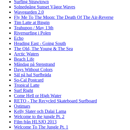
Surfing Strawtown
Solnedgång Sunset Vågor Waves
Wavegarden 2.0
Fly Me To The Moon: The Death Of The Air-Reverse
Tim Latte at Bingin
Teahupoo / May 13th
Riversurfing i Polen
Echo
Heading East - Going South
The Old, The Young & The Sea
Arctic Waters
Beach Life
Måndag på Stenstrand
Days Without Colors
Säl på hal Surfbräda
So-Cal Postcard
Tropical Latte
Surf Right
Come Hell or High Water
RETO - The Recycled Skateboard Surfboard
Ostimars
Kelly Slater och Dalai Lama
Welcome to the jungle Pt. 2
Film från HLSJO 2013
Welcome To The Jungle Pt. 1