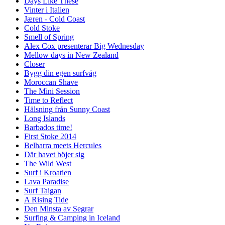
Days Like These
Vinter i Italien
Jæren - Cold Coast
Cold Stoke
Smell of Spring
Alex Cox presenterar Big Wednesday
Mellow days in New Zealand
Closer
Bygg din egen surfvåg
Moroccan Shave
The Mini Session
Time to Reflect
Hälsning från Sunny Coast
Long Islands
Barbados time!
First Stoke 2014
Belharra meets Hercules
Där havet böjer sig
The Wild West
Surf i Kroatien
Lava Paradise
Surf Taigan
A Rising Tide
Den Minsta av Segrar
Surfing & Camping in Iceland