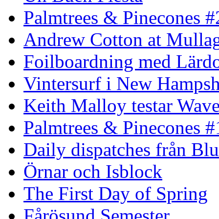
Palmtrees & Pinecones #
Andrew Cotton at Mulla
Foilboardning med Lärdo
Vintersurf i New Hampsh
Keith Malloy testar Wav
Palmtrees & Pinecones #
Daily dispatches från Blu
Örnar och Isblock
The First Day of Spring
Fårösund Semester