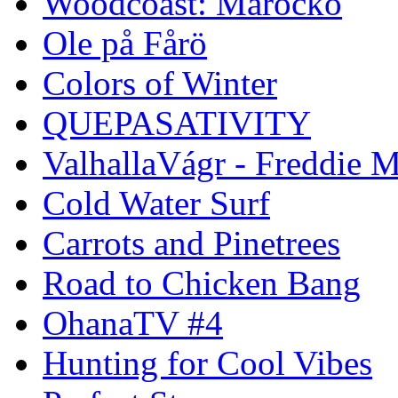
Woodcoast: Marocko
Ole på Fårö
Colors of Winter
QUEPASATIVITY
ValhallaVágr - Freddie 
Cold Water Surf
Carrots and Pinetrees
Road to Chicken Bang
OhanaTV #4
Hunting for Cool Vibes