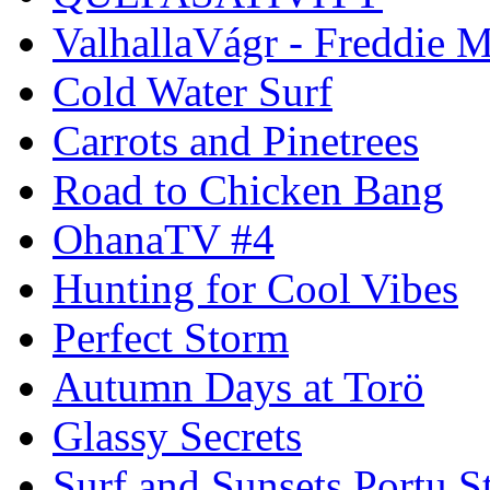
ValhallaVágr - Freddie 
Cold Water Surf
Carrots and Pinetrees
Road to Chicken Bang
OhanaTV #4
Hunting for Cool Vibes
Perfect Storm
Autumn Days at Torö
Glassy Secrets
Surf and Sunsets Portu S