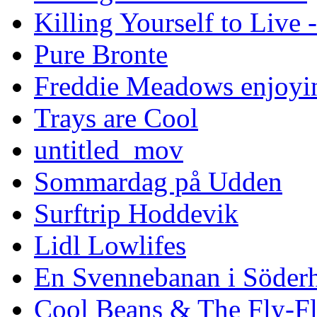
Killing Yourself to Live 
Pure Bronte
Freddie Meadows enjoying
Trays are Cool
untitled_mov
Sommardag på Udden
Surftrip Hoddevik
Lidl Lowlifes
En Svennebanan i Söder
Cool Beans & The Fly-F