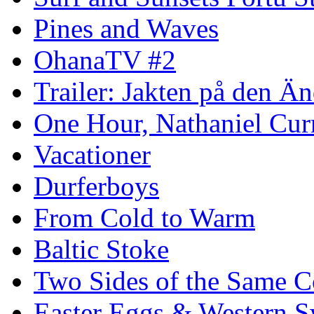
Pines and Waves
OhanaTV #2
Trailer: Jakten på den 
One Hour, Nathaniel Cur
Vacationer
Durferboys
From Cold to Warm
Baltic Stoke
Two Sides of the Same C
Easter Eggs & Western S