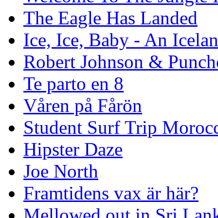
The Eagle Has Landed
Ice, Ice, Baby - An Icela
Robert Johnson & Punchd
Te parto en 8
Våren på Fårön
Student Surf Trip Moroc
Hipster Daze
Joe North
Framtidens vax är här?
Mellowed out in Sri Lan