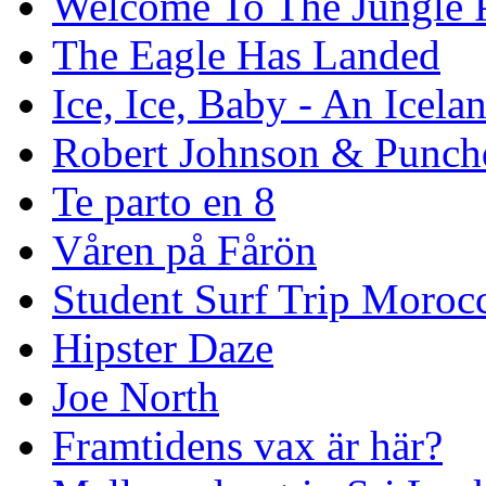
Welcome To The Jungle P
The Eagle Has Landed
Ice, Ice, Baby - An Icela
Robert Johnson & Punchd
Te parto en 8
Våren på Fårön
Student Surf Trip Moroc
Hipster Daze
Joe North
Framtidens vax är här?