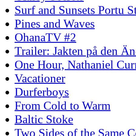
Surf and Sunsets Portu S
Pines and Waves
OhanaTV #2
Trailer: Jakten på den 
One Hour, Nathaniel Cur
Vacationer
Durferboys
From Cold to Warm
Baltic Stoke
Two Sides of the Same C