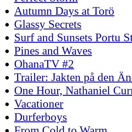
Autumn Days at Torö
Glassy Secrets
Surf and Sunsets Portu S
Pines and Waves
OhanaTV #2
Trailer: Jakten på den 
One Hour, Nathaniel Cur
Vacationer
Durferboys
From Cold to Warm