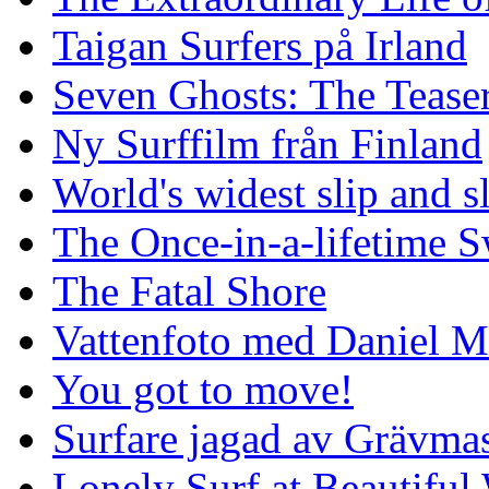
Taigan Surfers på Irland
Seven Ghosts: The Tease
Ny Surffilm från Finland
World's widest slip and s
The Once-in-a-lifetime S
The Fatal Shore
Vattenfoto med Daniel 
You got to move!
Surfare jagad av Grävmas
Lonely Surf at Beautiful