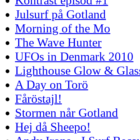
Kontrast episod #1
Julsurf på Gotland
Morning of the Mo
The Wave Hunter
UFOs in Denmark 2010
Lighthouse Glow & Gla
A Day on Torö
Fåröstajl!
Stormen når Gotland
Hej då Sheepo!