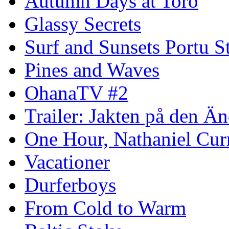
Autumn Days at Torö
Glassy Secrets
Surf and Sunsets Portu S
Pines and Waves
OhanaTV #2
Trailer: Jakten på den 
One Hour, Nathaniel Cur
Vacationer
Durferboys
From Cold to Warm