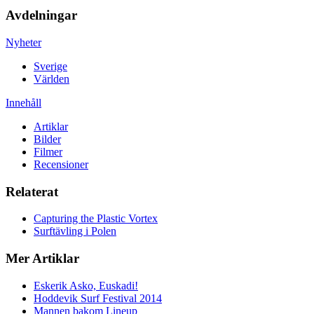
Avdelningar
Nyheter
Sverige
Världen
Innehåll
Artiklar
Bilder
Filmer
Recensioner
Relaterat
Capturing the Plastic Vortex
Surftävling i Polen
Mer Artiklar
Eskerik Asko, Euskadi!
Hoddevik Surf Festival 2014
Mannen bakom Lineup