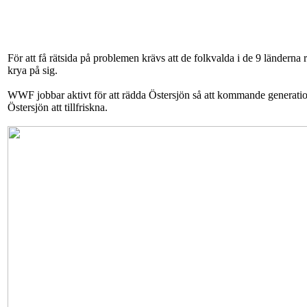
För att få rätsida på problemen krävs att de folkvalda i de 9 länderna 
krya på sig.
WWF jobbar aktivt för att rädda Östersjön så att kommande generatione
Östersjön att tillfriskna.