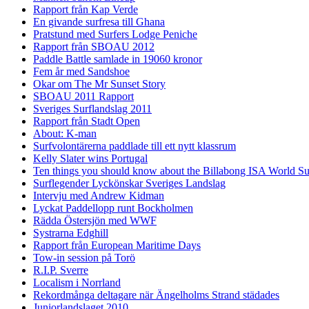
Rapport från Kap Verde
En givande surfresa till Ghana
Pratstund med Surfers Lodge Peniche
Rapport från SBOAU 2012
Paddle Battle samlade in 19060 kronor
Fem år med Sandshoe
Okar om The Mr Sunset Story
SBOAU 2011 Rapport
Sveriges Surflandslag 2011
Rapport från Stadt Open
About: K-man
Surfvolontärerna paddlade till ett nytt klassrum
Kelly Slater wins Portugal
Ten things you should know about the Billabong ISA World S
Surflegender Lyckönskar Sveriges Landslag
Intervju med Andrew Kidman
Lyckat Paddellopp runt Bockholmen
Rädda Östersjön med WWF
Systrarna Edghill
Rapport från European Maritime Days
Tow-in session på Torö
R.I.P. Sverre
Localism i Norrland
Rekordmånga deltagare när Ängelholms Strand städades
Juniorlandslaget 2010