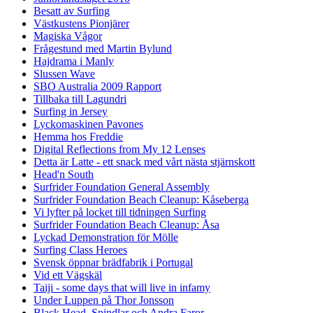
Besatt av Surfing
Västkustens Pionjärer
Magiska Vågor
Frågestund med Martin Bylund
Hajdrama i Manly
Slussen Wave
SBO Australia 2009 Rapport
Tillbaka till Lagundri
Surfing in Jersey
Lyckomaskinen Pavones
Hemma hos Freddie
Digital Reflections from My 12 Lenses
Detta är Latte - ett snack med vårt nästa stjärnskott
Head'n South
Surfrider Foundation General Assembly
Surfrider Foundation Beach Cleanup: Kåseberga
Vi lyfter på locket till tidningen Surfing
Surfrider Foundation Beach Cleanup: Åsa
Lyckad Demonstration för Mölle
Surfing Class Heroes
Svensk öppnar brädfabrik i Portugal
Vid ett Vägskäl
Taiji - some days that will live in infamy
Under Luppen på Thor Jonsson
Black Head, Spindlar och Andra Faror