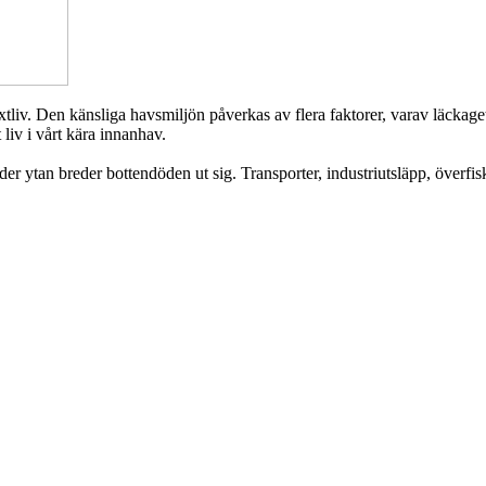
tliv. Den känsliga havsmiljön påverkas av flera faktorer, varav läckaget
 liv i vårt kära innanhav.
 ytan breder bottendöden ut sig. Transporter, industriutsläpp, överfisk