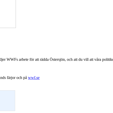
er WWFs arbete för att rädda Östersjön, och att du vill att våra politiker
ands färjor och på
wwf.se