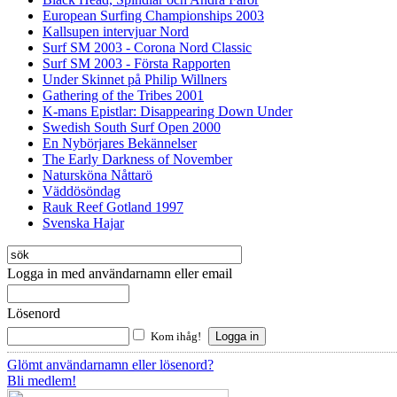
European Surfing Championships 2003
Kallsupen intervjuar Nord
Surf SM 2003 - Corona Nord Classic
Surf SM 2003 - Första Rapporten
Under Skinnet på Philip Willners
Gathering of the Tribes 2001
K-mans Epistlar: Disappearing Down Under
Swedish South Surf Open 2000
En Nybörjares Bekännelser
The Early Darkness of November
Natursköna Nåttarö
Väddösöndag
Rauk Reef Gotland 1997
Svenska Hajar
Logga in med användarnamn eller email
Lösenord
Kom ihåg!
Glömt användarnamn eller lösenord?
Bli medlem!