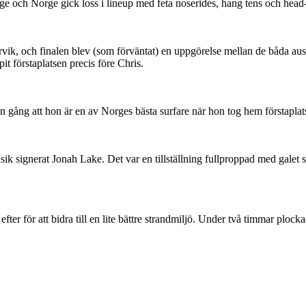
rige och Norge gick loss i lineup med feta noserides, hang tens och head
rvik, och finalen blev (som förväntat) en uppgörelse mellan de båda aust
pit förstaplatsen precis före Chris.
n gång att hon är en av Norges bästa surfare när hon tog hem förstaplat
sik signerat Jonah Lake. Det var en tillställning fullproppad med gale
fter för att bidra till en lite bättre strandmiljö. Under två timmar ploc