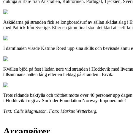
duktiga surfare från Australien, Kalifornien, Portugal, Tjeckien, Sve
Åskådarna på stranden fick se longboardsurf av sällan skådat slag i E
med Patrick från Sverige. Efter en jämn final stod det klart att Jeff kni
I damfinalen visade Katrine Roed upp sina skills och bevisade ännu e
Kvällen bjöd på fest i ladan nere vid stranden i Hoddevik med livemu
tillsammans natten lång efter en heldag på stranden i Ervik.
Trots rådande bakfylla och trötthet mötte över 40 personer upp dagen e
i Hoddevik i regi av Surfrider Foundation Norway. Imponerande!
Text: Calle Magnusson. Foto: Markus Wetterberg.
Arrangörer