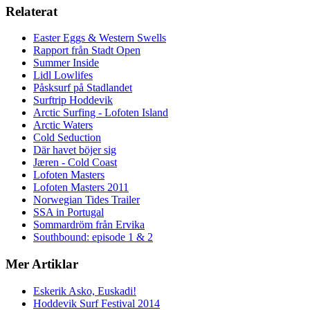
Relaterat
Easter Eggs & Western Swells
Rapport från Stadt Open
Summer Inside
Lidl Lowlifes
Påsksurf på Stadlandet
Surftrip Hoddevik
Arctic Surfing - Lofoten Island
Arctic Waters
Cold Seduction
Där havet böjer sig
Jæren - Cold Coast
Lofoten Masters
Lofoten Masters 2011
Norwegian Tides Trailer
SSA in Portugal
Sommardröm från Ervika
Southbound: episode 1 & 2
Mer Artiklar
Eskerik Asko, Euskadi!
Hoddevik Surf Festival 2014