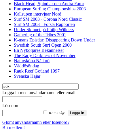
Black Head, Spindlar och Andra Faror
European Surfing Championships 2003
Kallsupen intervjuar Nord
Surf SM 2003 - Corona Nord Classic
Surf SM 2003 - Första Rapporten
Under Skinnet på Philip Willners
Gathering of the Tribes 2001
K-mans Epistlar: Disappearing Down Under
Swedish South Surf Open 2000
En Nybörjares Bekännelser
The Early Darkness of November
Natursköna Nåttarö
Väddösöndag
Rauk Reef Gotland 1997
Svenska Hajar
Logga in med användarnamn eller email
Lösenord
Kom ihåg!
Glömt användarnamn eller lösenord?
Bli medlem!