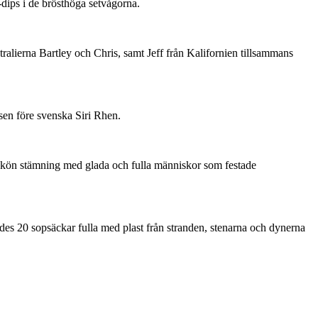
-dips i de brösthöga setvågorna.
ralierna Bartley och Chris, samt Jeff från Kalifornien tillsammans
sen före svenska Siri Rhen.
t skön stämning med glada och fulla människor som festade
kades 20 sopsäckar fulla med plast från stranden, stenarna och dynerna