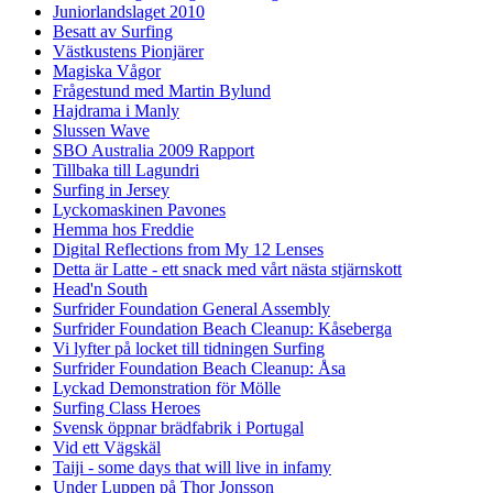
Juniorlandslaget 2010
Besatt av Surfing
Västkustens Pionjärer
Magiska Vågor
Frågestund med Martin Bylund
Hajdrama i Manly
Slussen Wave
SBO Australia 2009 Rapport
Tillbaka till Lagundri
Surfing in Jersey
Lyckomaskinen Pavones
Hemma hos Freddie
Digital Reflections from My 12 Lenses
Detta är Latte - ett snack med vårt nästa stjärnskott
Head'n South
Surfrider Foundation General Assembly
Surfrider Foundation Beach Cleanup: Kåseberga
Vi lyfter på locket till tidningen Surfing
Surfrider Foundation Beach Cleanup: Åsa
Lyckad Demonstration för Mölle
Surfing Class Heroes
Svensk öppnar brädfabrik i Portugal
Vid ett Vägskäl
Taiji - some days that will live in infamy
Under Luppen på Thor Jonsson