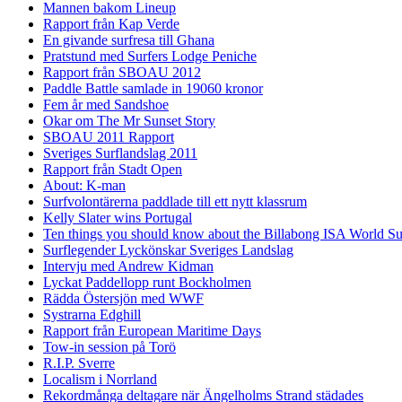
Mannen bakom Lineup
Rapport från Kap Verde
En givande surfresa till Ghana
Pratstund med Surfers Lodge Peniche
Rapport från SBOAU 2012
Paddle Battle samlade in 19060 kronor
Fem år med Sandshoe
Okar om The Mr Sunset Story
SBOAU 2011 Rapport
Sveriges Surflandslag 2011
Rapport från Stadt Open
About: K-man
Surfvolontärerna paddlade till ett nytt klassrum
Kelly Slater wins Portugal
Ten things you should know about the Billabong ISA World S
Surflegender Lyckönskar Sveriges Landslag
Intervju med Andrew Kidman
Lyckat Paddellopp runt Bockholmen
Rädda Östersjön med WWF
Systrarna Edghill
Rapport från European Maritime Days
Tow-in session på Torö
R.I.P. Sverre
Localism i Norrland
Rekordmånga deltagare när Ängelholms Strand städades