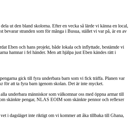
 dela ut den bland skolorna. Efter en vecka så lärde vi känna en local,
t bevarar stranden som för många i Busua, stället vi var på, är en av
ovordat Eben och hans projekt, både lokala och inflyttade, bestämde vi
arna hamnar i fel händer. Men att hjälpa just Eben kändes rätt i
pengarna gick till fyra underbara barn som vi fick träffa. Planen var
kr för att ta fyra barn igenom skolan. Det är inte mycket.
ot till alla underbara människor som välkomnar oss med öppna armar till
milj som skänkte pengar, NLAS EOIM som skänkte pennor och reflexer
et i dagsläget inte riktigt om vi kommer att åka tillbaka till Ghana,