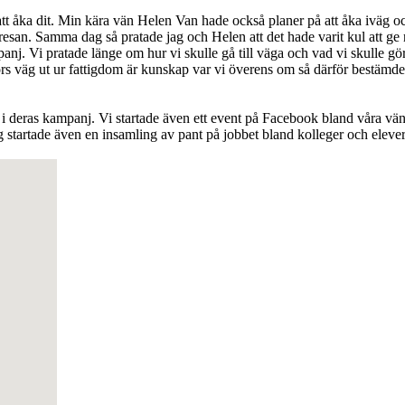
tt åka dit. Min kära vän Helen Van hade också planer på att åka iväg och
vi resan. Samma dag så pratade jag och Helen att det hade varit kul att ge
nj. Vi pratade länge om hur vi skulle gå till väga och vad vi skulle göra 
s väg ut ur fattigdom är kunskap var vi överens om så därför bestämde at
 deras kampanj. Vi startade även ett event på Facebook bland våra vän
Jag startade även en insamling av pant på jobbet bland kolleger och elever