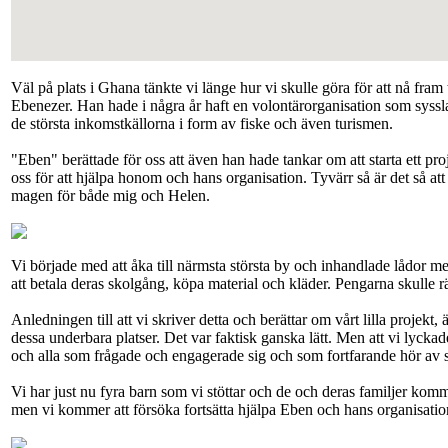
Väl på plats i Ghana tänkte vi länge hur vi skulle göra för att nå fram
Ebenezer. Han hade i några år haft en volontärorganisation som syssla
de största inkomstkällorna i form av fiske och även turismen.
"Eben" berättade för oss att även han hade tankar om att starta ett pro
oss för att hjälpa honom och hans organisation. Tyvärr så är det så at
magen för både mig och Helen.
Vi började med att åka till närmsta största by och inhandlade lådor me
att betala deras skolgång, köpa material och kläder. Pengarna skulle rä
Anledningen till att vi skriver detta och berättar om vårt lilla projekt,
dessa underbara platser. Det var faktisk ganska lätt. Men att vi ly
och alla som frågade och engagerade sig och som fortfarande hör av si
Vi har just nu fyra barn som vi stöttar och de och deras familjer komm
men vi kommer att försöka fortsätta hjälpa Eben och hans organisati