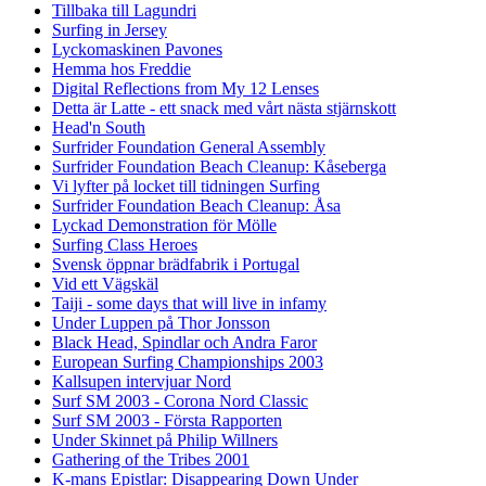
Tillbaka till Lagundri
Surfing in Jersey
Lyckomaskinen Pavones
Hemma hos Freddie
Digital Reflections from My 12 Lenses
Detta är Latte - ett snack med vårt nästa stjärnskott
Head'n South
Surfrider Foundation General Assembly
Surfrider Foundation Beach Cleanup: Kåseberga
Vi lyfter på locket till tidningen Surfing
Surfrider Foundation Beach Cleanup: Åsa
Lyckad Demonstration för Mölle
Surfing Class Heroes
Svensk öppnar brädfabrik i Portugal
Vid ett Vägskäl
Taiji - some days that will live in infamy
Under Luppen på Thor Jonsson
Black Head, Spindlar och Andra Faror
European Surfing Championships 2003
Kallsupen intervjuar Nord
Surf SM 2003 - Corona Nord Classic
Surf SM 2003 - Första Rapporten
Under Skinnet på Philip Willners
Gathering of the Tribes 2001
K-mans Epistlar: Disappearing Down Under