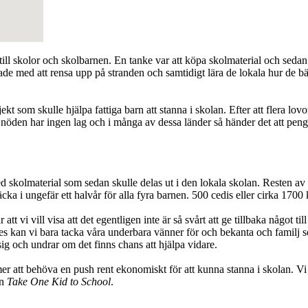
 till skolor och skolbarnen. En tanke var att köpa skolmaterial och sedan
de med att rensa upp på stranden och samtidigt lära de lokala hur de bäs
jekt som skulle hjälpa fattiga barn att stanna i skolan. Efter att flera l
t nöden har ingen lag och i många av dessa länder så händer det att peng
d skolmaterial som sedan skulle delas ut i den lokala skolan. Resten av 
cka i ungefär ett halvår för alla fyra barnen. 500 cedis eller cirka 1700 
 är att vi vill visa att det egentligen inte är så svårt att ge tillbaka någ
ckades kan vi bara tacka våra underbara vänner för och bekanta och fa
g och undrar om det finns chans att hjälpa vidare.
er att behöva en push rent ekonomiskt för att kunna stanna i skolan. Vi v
on
Take One Kid to School
.