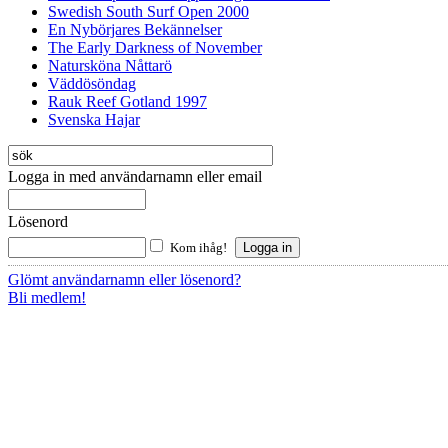
Swedish South Surf Open 2000
En Nybörjares Bekännelser
The Early Darkness of November
Natursköna Nåttarö
Väddösöndag
Rauk Reef Gotland 1997
Svenska Hajar
Logga in med användarnamn eller email
Lösenord
Kom ihåg!
Glömt användarnamn eller lösenord?
Bli medlem!