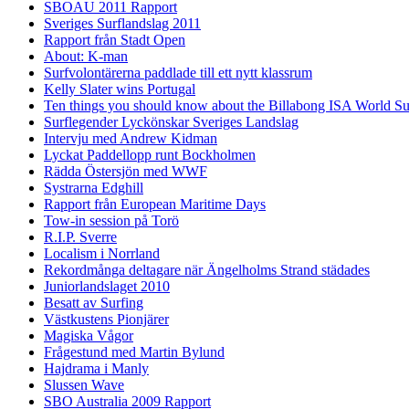
SBOAU 2011 Rapport
Sveriges Surflandslag 2011
Rapport från Stadt Open
About: K-man
Surfvolontärerna paddlade till ett nytt klassrum
Kelly Slater wins Portugal
Ten things you should know about the Billabong ISA World S
Surflegender Lyckönskar Sveriges Landslag
Intervju med Andrew Kidman
Lyckat Paddellopp runt Bockholmen
Rädda Östersjön med WWF
Systrarna Edghill
Rapport från European Maritime Days
Tow-in session på Torö
R.I.P. Sverre
Localism i Norrland
Rekordmånga deltagare när Ängelholms Strand städades
Juniorlandslaget 2010
Besatt av Surfing
Västkustens Pionjärer
Magiska Vågor
Frågestund med Martin Bylund
Hajdrama i Manly
Slussen Wave
SBO Australia 2009 Rapport