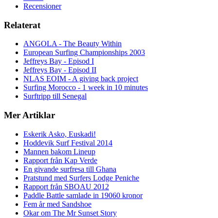
Recensioner
Relaterat
ANGOLA - The Beauty Within
European Surfing Championships 2003
Jeffreys Bay - Episod I
Jeffreys Bay - Episod II
NLAS EOIM - A giving back project
Surfing Morocco - 1 week in 10 minutes
Surftripp till Senegal
Mer Artiklar
Eskerik Asko, Euskadi!
Hoddevik Surf Festival 2014
Mannen bakom Lineup
Rapport från Kap Verde
En givande surfresa till Ghana
Pratstund med Surfers Lodge Peniche
Rapport från SBOAU 2012
Paddle Battle samlade in 19060 kronor
Fem år med Sandshoe
Okar om The Mr Sunset Story