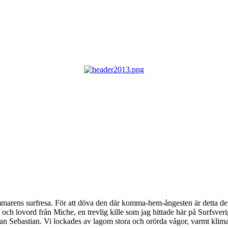
sommarens surfresa. För att döva den där komma-hem-ångesten är detta de
ps och lovord från Miche, en trevlig kille som jag hittade här på Surfsver
n Sebastian. Vi lockades av lagom stora och orörda vågor, varmt klimat