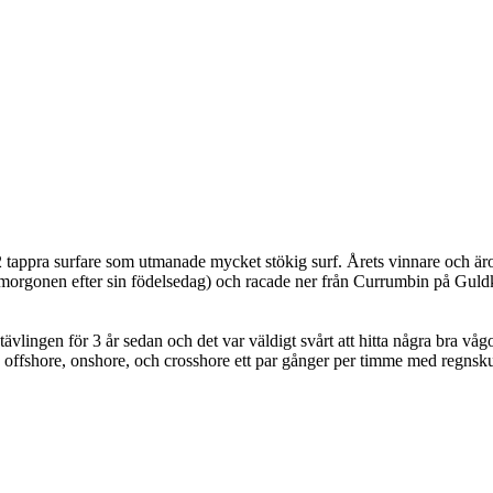
tappra surfare som utmanade mycket stökig surf. Årets vinnare och är
(morgonen efter sin födelsedag) och racade ner från Currumbin på Guldk
vlingen för 3 år sedan och det var väldigt svårt att hitta några bra våg
 offshore, onshore, och crosshore ett par gånger per timme med regnsku