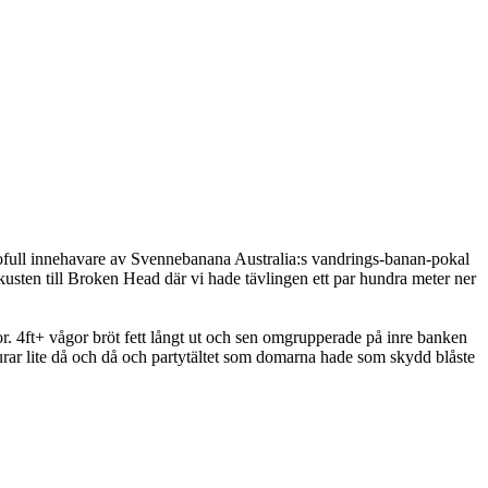
ofull innehavare av Svennebanana Australia:s vandrings-banan-pokal
usten till Broken Head där vi hade tävlingen ett par hundra meter ner
or. 4ft+ vågor bröt fett långt ut och sen omgrupperade på inre banken
rar lite då och då och partytältet som domarna hade som skydd blåste