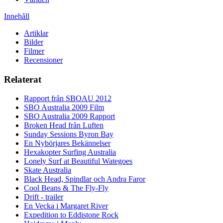
Innehåll
Artiklar
Bilder
Filmer
Recensioner
Relaterat
Rapport från SBOAU 2012
SBO Australia 2009 Film
SBO Australia 2009 Rapport
Broken Head från Luften
Sunday Sessions Byron Bay
En Nybörjares Bekännelser
Hexakopter Surfing Australia
Lonely Surf at Beautiful Wategoes
Skate Australia
Black Head, Spindlar och Andra Faror
Cool Beans & The Fly-Fly
Drift - trailer
En Vecka i Margaret River
Expedition to Eddistone Rock