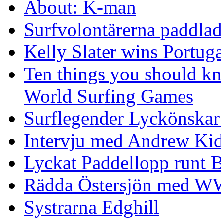
About: K-man
Surfvolontärerna paddlade
Kelly Slater wins Portuga
Ten things you should k
World Surfing Games
Surflegender Lyckönskar
Intervju med Andrew Ki
Lyckat Paddellopp runt
Rädda Östersjön med 
Systrarna Edghill