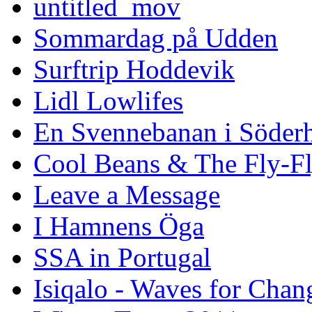
untitled_mov
Sommardag på Udden
Surftrip Hoddevik
Lidl Lowlifes
En Svennebanan i Söder
Cool Beans & The Fly-F
Leave a Message
I Hamnens Öga
SSA in Portugal
Isiqalo - Waves for Chan