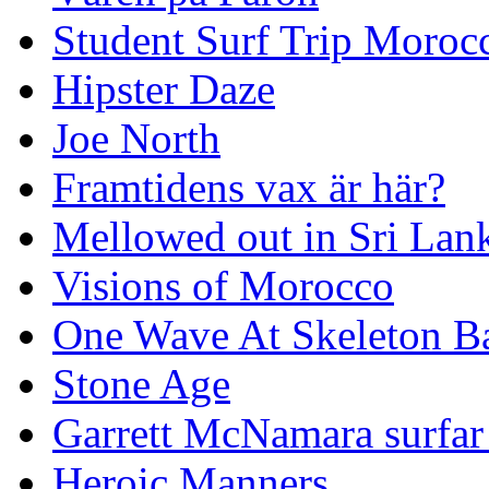
Student Surf Trip Moroc
Hipster Daze
Joe North
Framtidens vax är här?
Mellowed out in Sri Lan
Visions of Morocco
One Wave At Skeleton B
Stone Age
Garrett McNamara surfar v
Heroic Manners