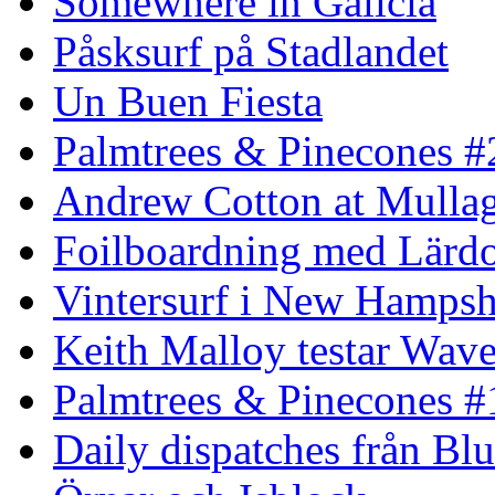
Somewhere in Galicia
Påsksurf på Stadlandet
Un Buen Fiesta
Palmtrees & Pinecones #
Andrew Cotton at Mulla
Foilboardning med Lärdo
Vintersurf i New Hampsh
Keith Malloy testar Wav
Palmtrees & Pinecones #
Daily dispatches från Blu