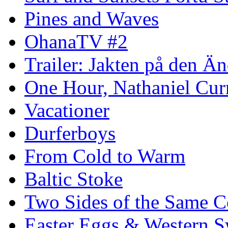
Pines and Waves
OhanaTV #2
Trailer: Jakten på den 
One Hour, Nathaniel Cur
Vacationer
Durferboys
From Cold to Warm
Baltic Stoke
Two Sides of the Same C
Easter Eggs & Western S