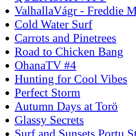
ValhallaVágr - Freddie 
Cold Water Surf
Carrots and Pinetrees
Road to Chicken Bang
OhanaTV #4
Hunting for Cool Vibes
Perfect Storm
Autumn Days at Torö
Glassy Secrets
Surf and Sunsets Portu S