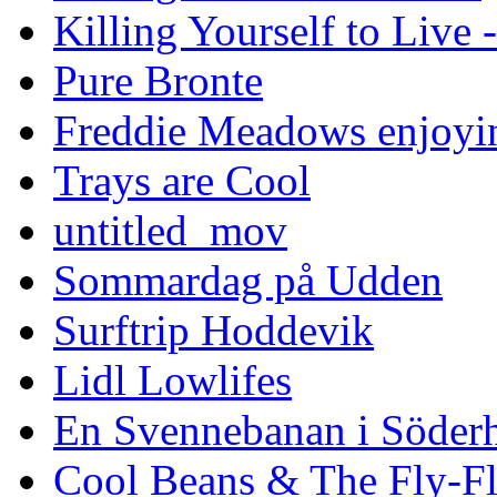
Killing Yourself to Live 
Pure Bronte
Freddie Meadows enjoying
Trays are Cool
untitled_mov
Sommardag på Udden
Surftrip Hoddevik
Lidl Lowlifes
En Svennebanan i Söder
Cool Beans & The Fly-F