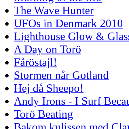
The Wave Hunter
UFOs in Denmark 2010
Lighthouse Glow & Gla
A Day on Torö
Fåröstajl!
Stormen når Gotland
Hej då Sheepo!
Andy Irons - I Surf Becau
Torö Beating
Bakom kulissen med Clar