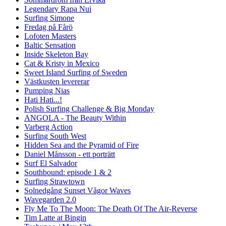
Legendary Rapa Nui
Surfing Simone
Fredag på Fårö
Lofoten Masters
Baltic Sensation
Inside Skeleton Bay
Cat & Kristy in Mexico
Sweet Island Surfing of Sweden
Västkusten levererar
Pumping Nias
Hati Hati...!
Polish Surfing Challenge & Big Monday
ANGOLA - The Beauty Within
Varberg Action
Surfing South West
Hidden Sea and the Pyramid of Fire
Daniel Månsson - ett porträtt
Surf El Salvador
Southbound: episode 1 & 2
Surfing Strawtown
Solnedgång Sunset Vågor Waves
Wavegarden 2.0
Fly Me To The Moon: The Death Of The Air-Reverse
Tim Latte at Bingin