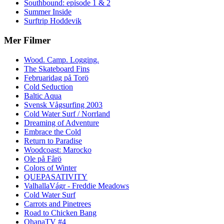
Southbound: episode 1 & 2
Summer Inside
Surftrip Hoddevik
Mer Filmer
Wood. Camp. Logging.
The Skateboard Fins
Februaridag på Torö
Cold Seduction
Baltic Aqua
Svensk Vågsurfing 2003
Cold Water Surf / Norrland
Dreaming of Adventure
Embrace the Cold
Return to Paradise
Woodcoast: Marocko
Ole på Fårö
Colors of Winter
QUEPASATIVITY
ValhallaVágr - Freddie Meadows
Cold Water Surf
Carrots and Pinetrees
Road to Chicken Bang
OhanaTV #4