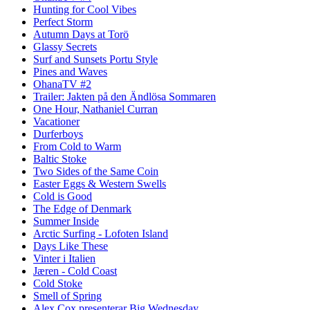
Hunting for Cool Vibes
Perfect Storm
Autumn Days at Torö
Glassy Secrets
Surf and Sunsets Portu Style
Pines and Waves
OhanaTV #2
Trailer: Jakten på den Ändlösa Sommaren
One Hour, Nathaniel Curran
Vacationer
Durferboys
From Cold to Warm
Baltic Stoke
Two Sides of the Same Coin
Easter Eggs & Western Swells
Cold is Good
The Edge of Denmark
Summer Inside
Arctic Surfing - Lofoten Island
Days Like These
Vinter i Italien
Jæren - Cold Coast
Cold Stoke
Smell of Spring
Alex Cox presenterar Big Wednesday