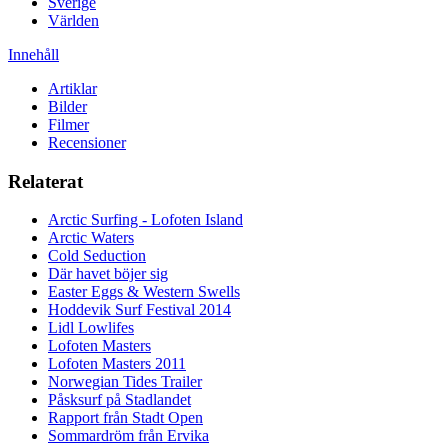
Sverige
Världen
Innehåll
Artiklar
Bilder
Filmer
Recensioner
Relaterat
Arctic Surfing - Lofoten Island
Arctic Waters
Cold Seduction
Där havet böjer sig
Easter Eggs & Western Swells
Hoddevik Surf Festival 2014
Lidl Lowlifes
Lofoten Masters
Lofoten Masters 2011
Norwegian Tides Trailer
Påsksurf på Stadlandet
Rapport från Stadt Open
Sommardröm från Ervika