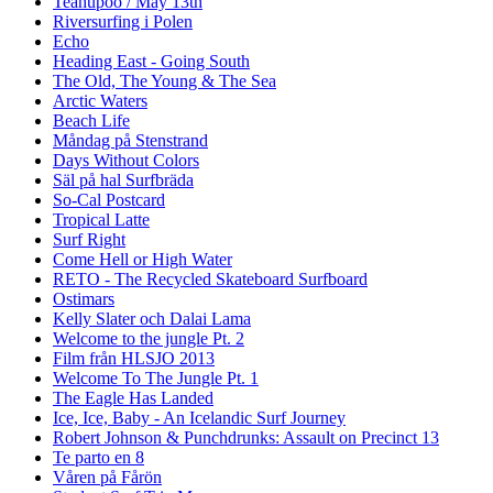
Teahupoo / May 13th
Riversurfing i Polen
Echo
Heading East - Going South
The Old, The Young & The Sea
Arctic Waters
Beach Life
Måndag på Stenstrand
Days Without Colors
Säl på hal Surfbräda
So-Cal Postcard
Tropical Latte
Surf Right
Come Hell or High Water
RETO - The Recycled Skateboard Surfboard
Ostimars
Kelly Slater och Dalai Lama
Welcome to the jungle Pt. 2
Film från HLSJO 2013
Welcome To The Jungle Pt. 1
The Eagle Has Landed
Ice, Ice, Baby - An Icelandic Surf Journey
Robert Johnson & Punchdrunks: Assault on Precinct 13
Te parto en 8
Våren på Fårön