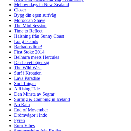
Mellow days in New Zealand
Closer
Bygg din egen surfvåg
Moroccan Shave
The Mini Session
Time to Reflect
Hälsning från Sunny Coast
Long Islands
Barbados time!
First Stoke 2014
Belharra meets Hercules
Där havet böjer sig
The Wild West
Surf i Kroatien
Lava Paradise
Surf Taigan
A Rising Tide
Den Minsta av Segrar
Surfing & Camping in Iceland
No Rain
End of Movember
Drömvågor i Indo
Fyren
Euro Vibes
Sommardröm från Ervika